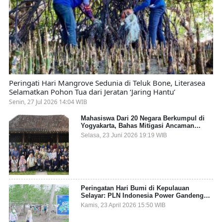
Peringati Hari Mangrove Sedunia di Teluk Bone, Literasea
Selamatkan Pohon Tua dari Jeratan ‘Jaring Hantu’
Senin, 27 Jul 2026 14:04 WIB
Mahasiswa Dari 20 Negara Berkumpul di
Yogyakarta, Bahas Mitigasi Ancaman
Kesehatan Global
Selasa, 23 Juni 2026 19:19 WIB
Peringatan Hari Bumi di Kepulauan
Selayar: PLN Indonesia Power Gandeng
Pemda dan Komunitas, Giatkan Restorasi
Kamis, 23 April 2026 15:50 WIB
Mangrove