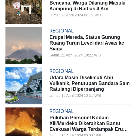
Bencana, Warga Dilarang Masuki
Kampung di Radius 4 Km
Jumat, 26 April 2024 08:39 WIB
REGIONAL
Erupsi Mereda, Status Gunung
Ruang Turun Level dari Awas ke
Siaga
Senin, 22 April 2024 10:22 WIB
REGIONAL
Udara Masih Diselimuti Abu
Vulkanik, Penutupan Bandara Sam
Ratulangi Diperpanjang
Jumat, 19 April 2024 12:55 WIB
REGIONAL
Puluhan Personel Kodam
XIII/Merdeka Dikerahkan Bantu
Evakuasi Warga Terdampak Erupsi
Gunung Ruang
Jumat, 19 April 2024 08:33 WIB