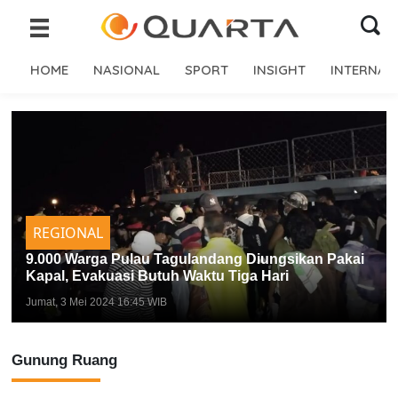
HOME
NASIONAL
SPORT
INSIGHT
INTERNAS
REGIONAL
9.000 Warga Pulau Tagulandang Diungsikan Pakai
Kapal, Evakuasi Butuh Waktu Tiga Hari
Jumat, 3 Mei 2024 16:45 WIB
Gunung Ruang