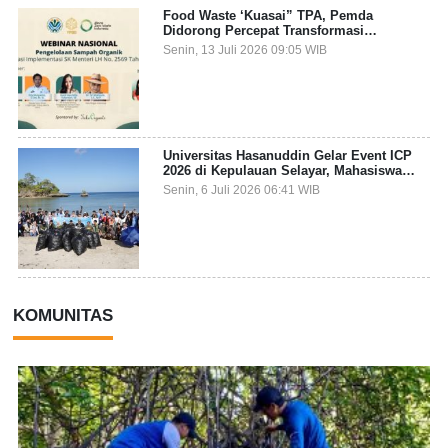
Food Waste ‘Kuasai” TPA, Pemda
Didorong Percepat Transformasi
Pengelolaan Sampah Organik dari Sumber
Senin, 13 Juli 2026 09:05 WIB
Universitas Hasanuddin Gelar Event ICP
2026 di Kepulauan Selayar, Mahasiswa
dari 27 Negara Jadi Partisipan
Senin, 6 Juli 2026 06:41 WIB
KOMUNITAS