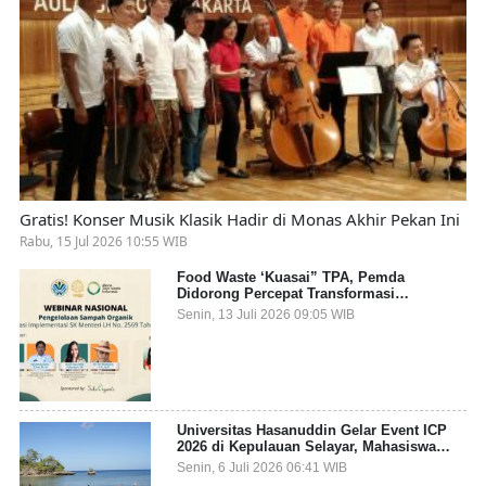
Gratis! Konser Musik Klasik Hadir di Monas Akhir Pekan Ini
Rabu, 15 Jul 2026 10:55 WIB
Food Waste ‘Kuasai” TPA, Pemda
Didorong Percepat Transformasi
Pengelolaan Sampah Organik dari Sumber
Senin, 13 Juli 2026 09:05 WIB
Universitas Hasanuddin Gelar Event ICP
2026 di Kepulauan Selayar, Mahasiswa
dari 27 Negara Jadi Partisipan
Senin, 6 Juli 2026 06:41 WIB