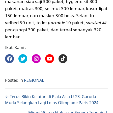
makanan siap saji 300 paket, hygiene kit 300
paket, matras 300, selimut 300 lembar, kasur lipat
150 lembar, dan masker 300 boks. Selan itu
velbed 50 unit, toilet
portable
10 paket,
survival kit
pengungsi 300 paket, dan terpal sebanyak 320
lembar.
Ikuti Kami :
Posted in
REGIONAL
Posts navigation
← Terus Bikin Kejutan di Piala Asia U-23, Garuda
Muda Selangkah Lagi Lolos Olimpiade Paris 2024
Mimpi Warga Makassar Segera Terwujud,