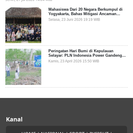
Mahasiswa Dari 20 Negara Berkumpul di
Yogyakarta, Bahas Mitigasi Ancaman
Kesehatan Global
Selasa, 23 Juni 2026 19:19 WIB
Peringatan Hari Bumi di Kepulauan
Selayar: PLN Indonesia Power Gandeng
Pemda dan Komunitas, Giatkan Restorasi
Kamis, 23 April 2026 15:50 WIB
Mangrove
Kanal