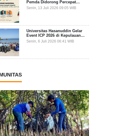
Pemda Didorong Percepat
Transformasi Pengelolaan
Senin, 13 Juli 2026 09:05 WIB
Sampah Organik dari Sumber
Universitas Hasanuddin Gelar
Event ICP 2026 di Kepulauan
Selayar, Mahasiswa dari 27
Senin, 6 Juli 2026 06:41 WIB
Negara Jadi Partisipan
MUNITAS