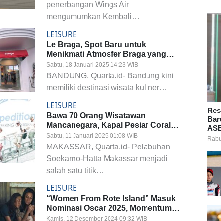
penerbangan Wings Air
mengumumkan Kembali…
LEISURE
Le Braga, Spot Baru untuk
Menikmati Atmosfer Braga yang
Sesunguhnya
Sabtu, 18 Januari 2025 14:23 WIB
BANDUNG, Quarta.id- Bandung kini
memiliki destinasi wisata kuliner…
LEISURE
Res
Bawa 70 Orang Wisatawan
Bar
Mancanegara, Kapal Pesiar Coral
ASE
Geographer Kunjungi Objek Wisata
Sabtu, 11 Januari 2025 01:08 WIB
Rabu
Ikonik di Sulsel
MAKASSAR, Quarta.id- Pelabuhan
Soekarno-Hatta Makassar menjadi
salah satu titik…
LEISURE
“Women From Rote Island” Masuk
Nominasi Oscar 2025, Momentum
Majukan Kebudayaan lewat Film
Kamis, 12 Desember 2024 09:32 WIB