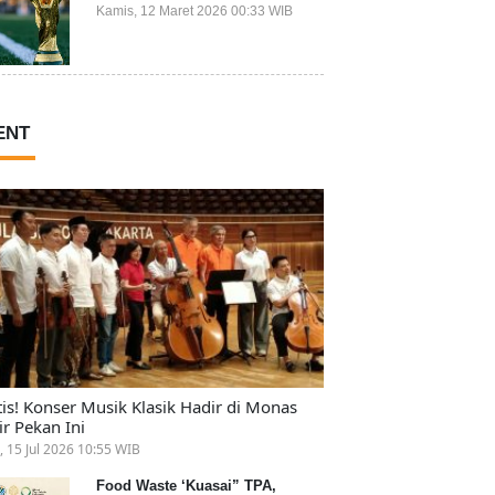
Ikut Piala Dunia 2026
Kamis, 12 Maret 2026 00:33 WIB
ENT
tis! Konser Musik Klasik Hadir di Monas
ir Pekan Ini
, 15 Jul 2026 10:55 WIB
Food Waste ‘Kuasai” TPA,