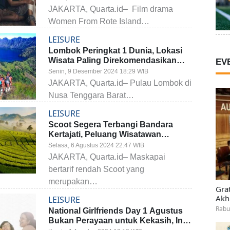
JAKARTA, Quarta.id– Film drama
Women From Rote Island…
LEISURE
Lombok Peringkat 1 Dunia, Lokasi
Wisata Paling Direkomendasikan
EV
pada 2025
Senin, 9 Desember 2024 18:29 WIB
JAKARTA, Quarta.id– Pulau Lombok di
Nusa Tenggara Barat…
LEISURE
Scoot Segera Terbangi Bandara
Kertajati, Peluang Wisatawan
Jelajahi Destinasi Indah Bandung
Selasa, 6 Agustus 2024 22:47 WIB
Raya
JAKARTA, Quarta.id– Maskapai
bertarif rendah Scoot yang
merupakan…
Gra
Akh
LEISURE
Rabu
National Girlfriends Day 1 Agustus
Bukan Perayaan untuk Kekasih, Ini