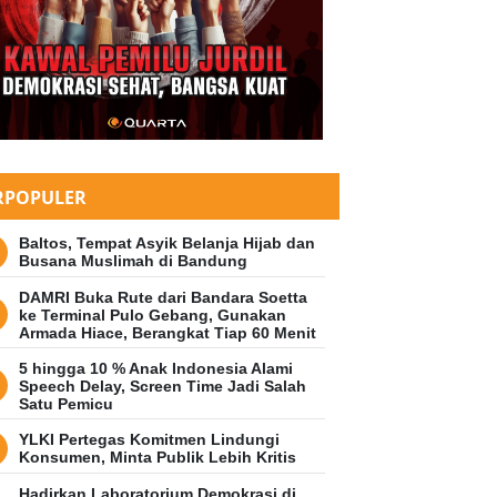
URE
abadikan Jadi Nama Kawasan di K
dung, Ini Asal Usul Nama Pasteu
RPOPULER
 16 Februari 2025 18:08 WIB
Baltos, Tempat Asyik Belanja Hijab dan
Busana Muslimah di Bandung
DAMRI Buka Rute dari Bandara Soetta
ke Terminal Pulo Gebang, Gunakan
Armada Hiace, Berangkat Tiap 60 Menit
5 hingga 10 % Anak Indonesia Alami
Speech Delay, Screen Time Jadi Salah
Satu Pemicu
YLKI Pertegas Komitmen Lindungi
Konsumen, Minta Publik Lebih Kritis
Hadirkan Laboratorium Demokrasi di