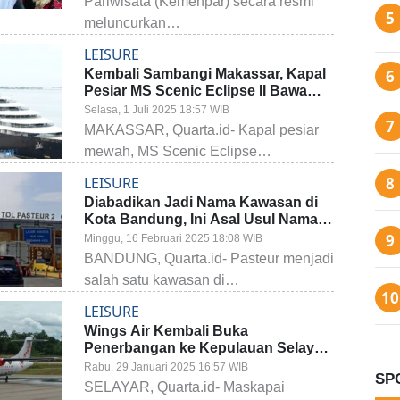
Pariwisata (Kemenpar) secara resmi
meluncurkan…
LEISURE
Kembali Sambangi Makassar, Kapal
Pesiar MS Scenic Eclipse II Bawa
161 Wisatawan
Selasa, 1 Juli 2025 18:57 WIB
MAKASSAR, Quarta.id- Kapal pesiar
mewah, MS Scenic Eclipse…
LEISURE
Diabadikan Jadi Nama Kawasan di
Kota Bandung, Ini Asal Usul Nama
Pasteur
Minggu, 16 Februari 2025 18:08 WIB
BANDUNG, Quarta.id- Pasteur menjadi
salah satu kawasan di…
LEISURE
Wings Air Kembali Buka
Penerbangan ke Kepulauan Selayar,
Ini Rekomendasi Objek Wisata Ikonik
Rabu, 29 Januari 2025 16:57 WIB
SP
di Bumi Tanadoang
SELAYAR, Quarta.id- Maskapai