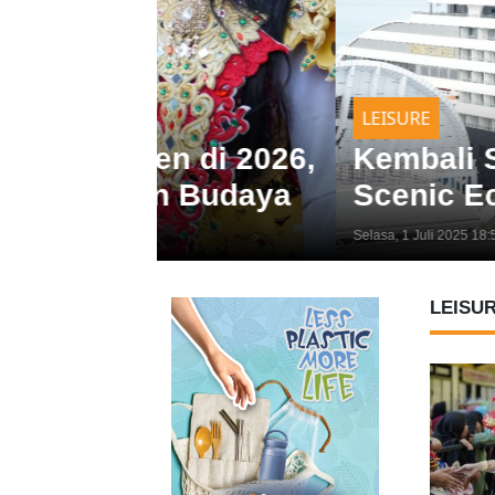
LEISURE
 di 2026,
Kembali Sambangi Ma
n Budaya
Scenic Eclipse II Ba
Selasa, 1 Juli 2025 18:57 WIB
LEISU