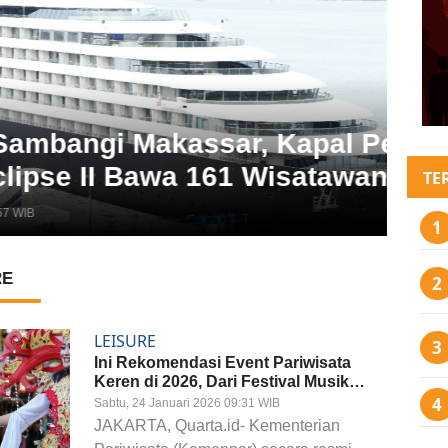
LEIS
kassar, Kapal Pesiar MS
Di
wa 161 Wisatawan
Ban
TE
Minggu,
RE
LEISURE
Ini Rekomendasi Event Pariwisata
Keren di 2026, Dari Festival Musik
hingga Pertunjukan Budaya
Sabtu, 24 Januari 2026 09:31 WIB
JAKARTA, Quarta.id- Kementerian