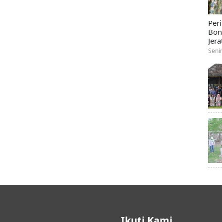
Per
Bon
Jera
Seni
Ikuti Kami