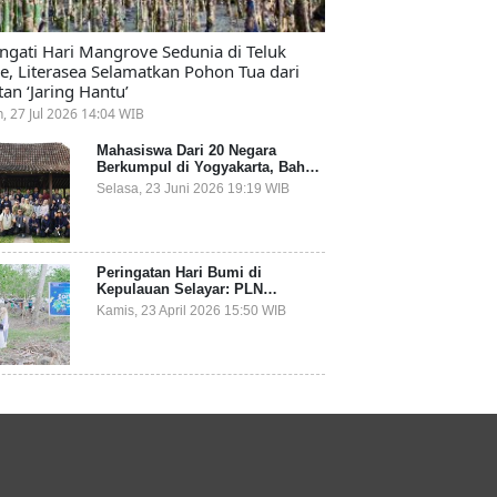
ingati Hari Mangrove Sedunia di Teluk
e, Literasea Selamatkan Pohon Tua dari
tan ‘Jaring Hantu’
n, 27 Jul 2026 14:04 WIB
Mahasiswa Dari 20 Negara
Berkumpul di Yogyakarta, Bahas
Mitigasi Ancaman Kesehatan
Selasa, 23 Juni 2026 19:19 WIB
Global
Peringatan Hari Bumi di
Kepulauan Selayar: PLN
Indonesia Power Gandeng
Kamis, 23 April 2026 15:50 WIB
Pemda dan Komunitas, Giatkan
Restorasi Mangrove