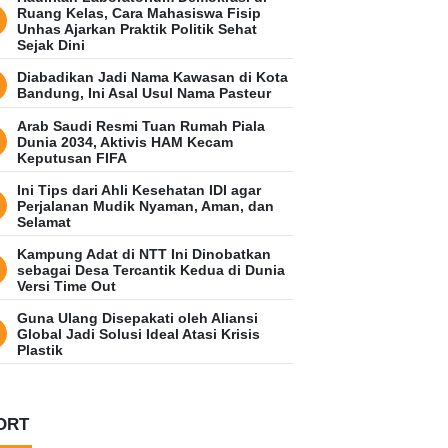
Ruang Kelas, Cara Mahasiswa Fisip
Unhas Ajarkan Praktik Politik Sehat
Sejak Dini
Diabadikan Jadi Nama Kawasan di Kota
Bandung, Ini Asal Usul Nama Pasteur
Arab Saudi Resmi Tuan Rumah Piala
Dunia 2034, Aktivis HAM Kecam
Keputusan FIFA
Ini Tips dari Ahli Kesehatan IDI agar
Perjalanan Mudik Nyaman, Aman, dan
Selamat
Kampung Adat di NTT Ini Dinobatkan
sebagai Desa Tercantik Kedua di Dunia
Versi Time Out
Guna Ulang Disepakati oleh Aliansi
Global Jadi Solusi Ideal Atasi Krisis
Plastik
ORT