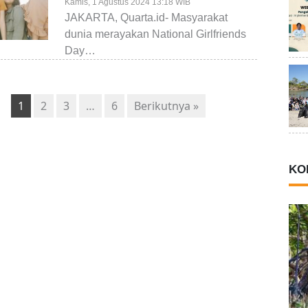
loh Makna Sebenarnya..
Kamis, 1 Agustus 2024 13:18 WIB
JAKARTA, Quarta.id- Masyarakat
dunia merayakan National Girlfriends
Day…
1
2
3
…
6
Berikutnya »
KO