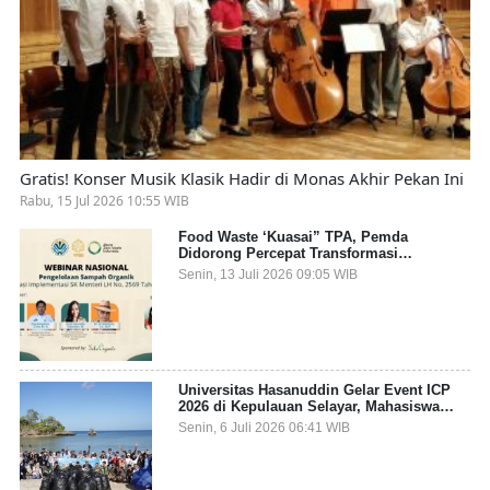
Gratis! Konser Musik Klasik Hadir di Monas Akhir Pekan Ini
Rabu, 15 Jul 2026 10:55 WIB
Food Waste ‘Kuasai” TPA, Pemda
Didorong Percepat Transformasi
Pengelolaan Sampah Organik dari Sumber
Senin, 13 Juli 2026 09:05 WIB
Universitas Hasanuddin Gelar Event ICP
2026 di Kepulauan Selayar, Mahasiswa
dari 27 Negara Jadi Partisipan
Senin, 6 Juli 2026 06:41 WIB