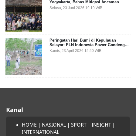
Yogyakarta, Bahas Mitigasi Ancaman
Kesehatan Global
Selasa, 23 Juni 2026 19:19 WIB
Peringatan Hari Bumi di Kepulauan
Selayar: PLN Indonesia Power Gandeng
Pemda dan Komunitas, Giatkan Restorasi
Kamis, 23 April 2026 15:50 WIB
Mangrove
Kanal
HOME
|
NASIONAL
|
SPORT
|
INSIGHT
|
INTERNATIONAL