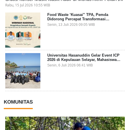
Rabu, 15 Jul 2026 10:55 WIB
Food Waste ‘Kuasai” TPA, Pemda
Didorong Percepat Transformasi
Pengelolaan Sampah Organik dari Sumber
Senin, 13 Juli 2026 09:05 WIB
Universitas Hasanuddin Gelar Event ICP
2026 di Kepulauan Selayar, Mahasiswa
dari 27 Negara Jadi Partisipan
Senin, 6 Juli 2026 06:41 WIB
KOMUNITAS