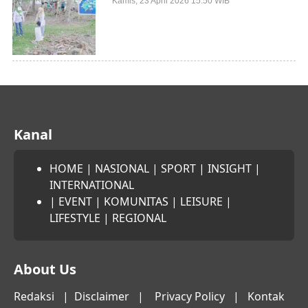
Kamis, 23 April 2026 15:50 WIB
Mangrove
Kanal
HOME
|
NASIONAL
|
SPORT
|
INSIGHT
|
INTERNATIONAL
|
EVENT
|
KOMUNITAS
|
LEISURE
|
LIFESTYLE
|
REGIONAL
About Us
Redaksi
|
Disclaimer
|
Privacy Policy
|
Kontak