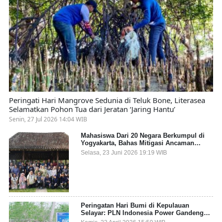
Peringati Hari Mangrove Sedunia di Teluk Bone, Literasea
Selamatkan Pohon Tua dari Jeratan ‘Jaring Hantu’
Senin, 27 Jul 2026 14:04 WIB
Mahasiswa Dari 20 Negara Berkumpul di
Yogyakarta, Bahas Mitigasi Ancaman
Kesehatan Global
Selasa, 23 Juni 2026 19:19 WIB
Peringatan Hari Bumi di Kepulauan
Selayar: PLN Indonesia Power Gandeng
Pemda dan Komunitas, Giatkan Restorasi