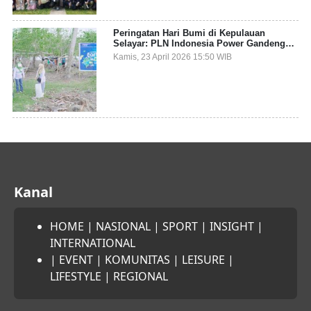
Peringatan Hari Bumi di Kepulauan
Selayar: PLN Indonesia Power Gandeng
Pemda dan Komunitas, Giatkan Restorasi
Kamis, 23 April 2026 15:50 WIB
Mangrove
Kanal
HOME
|
NASIONAL
|
SPORT
|
INSIGHT
|
INTERNATIONAL
|
EVENT
|
KOMUNITAS
|
LEISURE
|
LIFESTYLE
|
REGIONAL