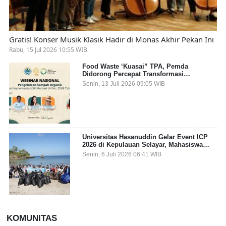
Gratis! Konser Musik Klasik Hadir di Monas Akhir Pekan Ini
Rabu, 15 Jul 2026 10:55 WIB
Food Waste ‘Kuasai” TPA, Pemda
Didorong Percepat Transformasi
Pengelolaan Sampah Organik dari Sumber
Senin, 13 Juli 2026 09:05 WIB
Universitas Hasanuddin Gelar Event ICP
2026 di Kepulauan Selayar, Mahasiswa
dari 27 Negara Jadi Partisipan
Senin, 6 Juli 2026 06:41 WIB
KOMUNITAS