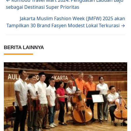
Posts navigation
← Komodo Travel Mart 2024: Penguatan Labuan Bajo
sebagai Destinasi Super Prioritas
Jakarta Muslim Fashion Week (JMFW) 2025 akan
Tampilkan 30 Brand Fasyen Modest Lokal Terkurasi →
BERITA LAINNYA