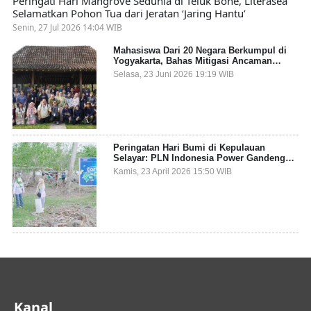
Peringati Hari Mangrove Sedunia di Teluk Bone, Literasea
Selamatkan Pohon Tua dari Jeratan ‘Jaring Hantu’
Senin, 27 Jul 2026 14:04 WIB
Mahasiswa Dari 20 Negara Berkumpul di
Yogyakarta, Bahas Mitigasi Ancaman
Kesehatan Global
Selasa, 23 Juni 2026 19:19 WIB
Peringatan Hari Bumi di Kepulauan
Selayar: PLN Indonesia Power Gandeng
Pemda dan Komunitas, Giatkan Restorasi
Kamis, 23 April 2026 15:50 WIB
Mangrove
Kanal