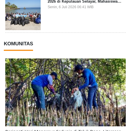
2026 di Kepulauan Selayar, Mahasiswa
dari 27 Negara Jadi Partisipan
Senin, 6 Juli 2026 06:41 WIB
KOMUNITAS