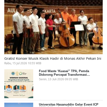
Gratis! Konser Musik Klasik Hadir di Monas Akhir Pekan Ini
Rabu, 15 Jul 2026 10:55 WIB
Food Waste ‘Kuasai” TPA, Pemda
Didorong Percepat Transformasi
Pengelolaan Sampah Organik dari Sumber
Senin, 13 Juli 2026 09:05 WIB
Universitas Hasanuddin Gelar Event ICP