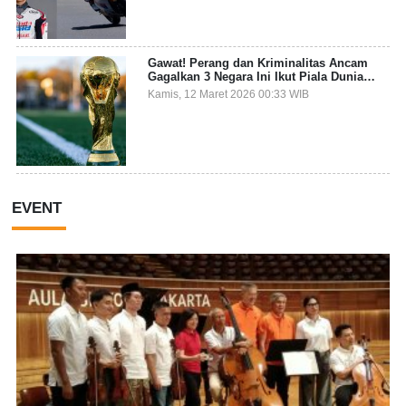
Gawat! Perang dan Kriminalitas Ancam
Gagalkan 3 Negara Ini Ikut Piala Dunia
2026
Kamis, 12 Maret 2026 00:33 WIB
EVENT