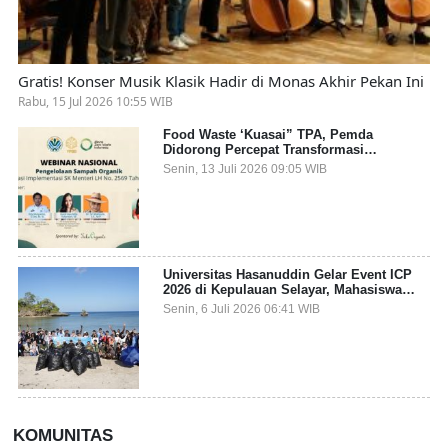
Gratis! Konser Musik Klasik Hadir di Monas Akhir Pekan Ini
Rabu, 15 Jul 2026 10:55 WIB
Food Waste ‘Kuasai” TPA, Pemda
Didorong Percepat Transformasi
Pengelolaan Sampah Organik dari Sumber
Senin, 13 Juli 2026 09:05 WIB
Universitas Hasanuddin Gelar Event ICP
2026 di Kepulauan Selayar, Mahasiswa
dari 27 Negara Jadi Partisipan
Senin, 6 Juli 2026 06:41 WIB
KOMUNITAS