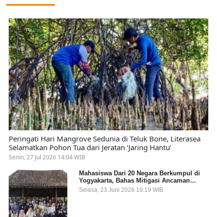
Peringati Hari Mangrove Sedunia di Teluk Bone, Literasea
Selamatkan Pohon Tua dari Jeratan ‘Jaring Hantu’
Senin, 27 Jul 2026 14:04 WIB
Mahasiswa Dari 20 Negara Berkumpul di
Yogyakarta, Bahas Mitigasi Ancaman
Kesehatan Global
Selasa, 23 Juni 2026 19:19 WIB