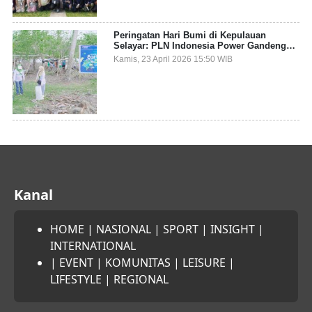
Peringatan Hari Bumi di Kepulauan
Selayar: PLN Indonesia Power Gandeng
Pemda dan Komunitas, Giatkan Restorasi
Kamis, 23 April 2026 15:50 WIB
Mangrove
Kanal
HOME
|
NASIONAL
|
SPORT
|
INSIGHT
|
INTERNATIONAL
|
EVENT
|
KOMUNITAS
|
LEISURE
|
LIFESTYLE
|
REGIONAL