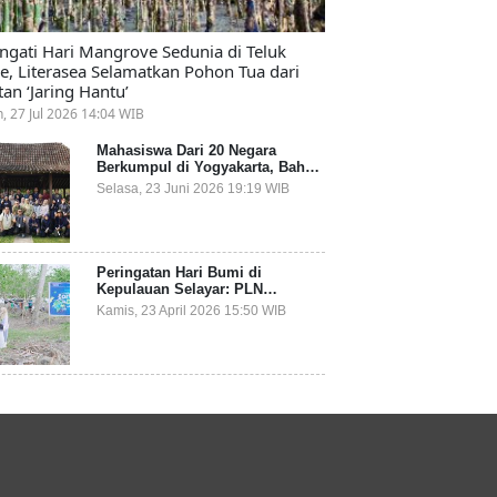
ingati Hari Mangrove Sedunia di Teluk
e, Literasea Selamatkan Pohon Tua dari
tan ‘Jaring Hantu’
n, 27 Jul 2026 14:04 WIB
Mahasiswa Dari 20 Negara
Berkumpul di Yogyakarta, Bahas
Mitigasi Ancaman Kesehatan
Selasa, 23 Juni 2026 19:19 WIB
Global
Peringatan Hari Bumi di
Kepulauan Selayar: PLN
Indonesia Power Gandeng
Kamis, 23 April 2026 15:50 WIB
Pemda dan Komunitas, Giatkan
Restorasi Mangrove