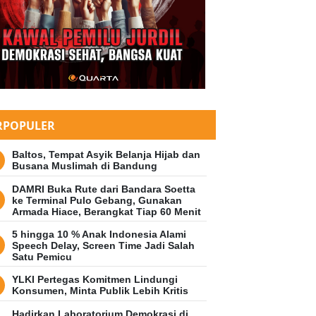
IONAL
ih dari 44 Juta Batang Rokok Ileg
nindakan di Jabar Dimusnahkan, 
aksir Capai Rp 32,9 Milyar
RPOPULER
25 Juni 2026 12:03 WIB
Baltos, Tempat Asyik Belanja Hijab dan
Busana Muslimah di Bandung
DAMRI Buka Rute dari Bandara Soetta
ke Terminal Pulo Gebang, Gunakan
Armada Hiace, Berangkat Tiap 60 Menit
5 hingga 10 % Anak Indonesia Alami
Speech Delay, Screen Time Jadi Salah
Satu Pemicu
YLKI Pertegas Komitmen Lindungi
Konsumen, Minta Publik Lebih Kritis
Hadirkan Laboratorium Demokrasi di