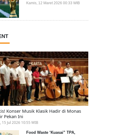
Ikut Piala Dunia 2026
Kamis, 12 Maret 2026 00:33 WIB
ENT
tis! Konser Musik Klasik Hadir di Monas
ir Pekan Ini
, 15 Jul 2026 10:55 WIB
Food Waste ‘Kuasai” TPA,