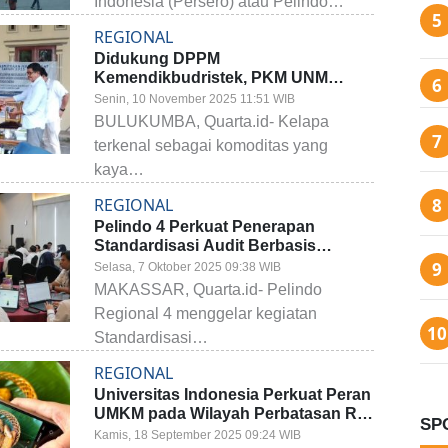
Indonesia (Persero) atau Pelindo…
REGIONAL
Didukung DPPM
Kemendikbudristek, PKM UNM
Dorong Kemandirian Ekonomi Lokal
Senin, 10 November 2025 11:51 WIB
dan Swasembada Energi Melalui
BULUKUMBA, Quarta.id- Kelapa
Produk Berbasis Kelapa
terkenal sebagai komoditas yang
kaya…
REGIONAL
Pelindo 4 Perkuat Penerapan
Standardisasi Audit Berbasis
Aplikasi
Selasa, 7 Oktober 2025 09:38 WIB
MAKASSAR, Quarta.id- Pelindo
Regional 4 menggelar kegiatan
Standardisasi…
REGIONAL
Universitas Indonesia Perkuat Peran
UMKM pada Wilayah Perbatasan RI-
SP
Malaysia
Kamis, 18 September 2025 09:24 WIB