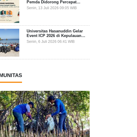
Pemda Didorong Percepat
Transformasi Pengelolaan
Senin, 13 Juli 2026 09:05 WIB
Sampah Organik dari Sumber
Universitas Hasanuddin Gelar
Event ICP 2026 di Kepulauan
Selayar, Mahasiswa dari 27
Senin, 6 Juli 2026 06:41 WIB
Negara Jadi Partisipan
MUNITAS