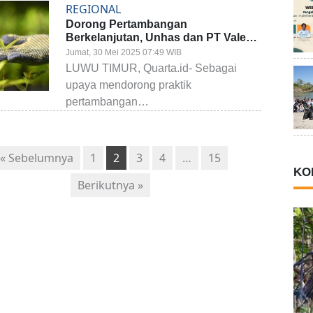
REGIONAL
Dorong Pertambangan
Berkelanjutan, Unhas dan PT Vale
Bangun Kampus Vokasi di Luwu
Jumat, 30 Mei 2025 07:49 WIB
Timur
LUWU TIMUR, Quarta.id- Sebagai
upaya mendorong praktik
pertambangan…
« Sebelumnya
1
2
3
4
…
15
KO
Berikutnya »