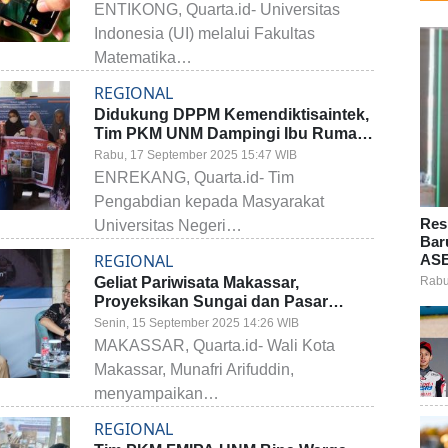
ENTIKONG, Quarta.id- Universitas
Indonesia (UI) melalui Fakultas
Matematika…
REGIONAL
Didukung DPPM Kemendiktisaintek,
Tim PKM UNM Dampingi Ibu Rumah
Tangga di Enrekang, Ubah Limbah
Rabu, 17 September 2025 15:47 WIB
Ayam Jadi Pupuk Ramah
ENREKANG, Quarta.id- Tim
Lingkungan
Pengabdian kepada Masyarakat
Res
Universitas Negeri…
Bar
REGIONAL
ASE
Rabu
Geliat Pariwisata Makassar,
Proyeksikan Sungai dan Pasar
Tradisional Jadi Destinasi Wisata
Senin, 15 September 2025 14:26 WIB
hingga Wacana Reaktivasi BP2M
MAKASSAR, Quarta.id- Wali Kota
Makassar, Munafri Arifuddin,
menyampaikan…
REGIONAL