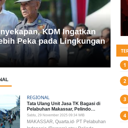
REG
Penyekapan, KDM Ingatkan
Leb
ebih Peka pada Lingkungan
Pe
Dit
TE
Kamis, 
NAL
REGIONAL
Tata Ulang Unit Jasa TK Bagasi di
Pelabuhan Makassar, Pelindo
Garansi Pelayanan yang Lebih Baik
Sabtu, 29 November 2025 09:34 WIB
MAKASSAR, Quarta.id- PT Pelabuhan