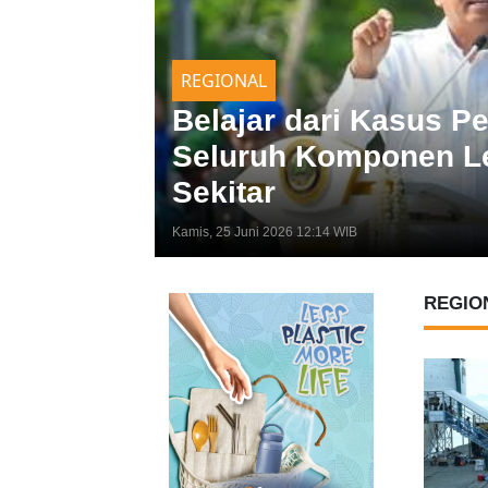
Tim
REGIONAL
tih Warga
Belajar dari Kasus 
is
Seluruh Komponen L
Sekitar
Kamis, 25 Juni 2026 12:14 WIB
REGIO