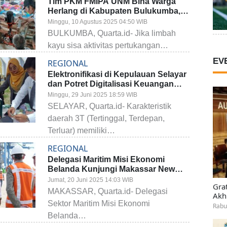
Tim PKM FMIPA UNM Bina Warga
Herlang di Kabupaten Bulukumba,
Ubah Limbah Kayu Jadi Sumber
Minggu, 10 Agustus 2025 04:50 WIB
Pendapatan Baru
BULKUMBA, Quarta.id- Jika limbah
kayu sisa aktivitas pertukangan…
EV
REGIONAL
Elektronifikasi di Kepulauan Selayar
dan Potret Digitalisasi Keuangan
pada Daerah 3T
Minggu, 29 Juni 2025 18:59 WIB
SELAYAR, Quarta.id- Karakteristik
daerah 3T (Tertinggal, Terdepan,
Terluar) memiliki…
REGIONAL
Delegasi Maritim Misi Ekonomi
Belanda Kunjungi Makassar New
Port, Buka Peluang Kolaborasi Blue
Jumat, 20 Juni 2025 14:03 WIB
Gra
Economy
MAKASSAR, Quarta.id- Delegasi
Akh
Sektor Maritim Misi Ekonomi
Rabu
Belanda…