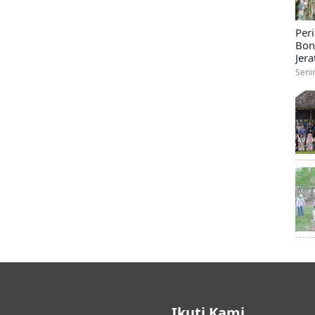
Per
Bon
Jera
Seni
Ikuti Kami