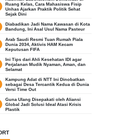
Ruang Kelas, Cara Mahasiswa Fisip
Unhas Ajarkan Praktik Politik Sehat
Sejak Dini
Diabadikan Jadi Nama Kawasan di Kota
Bandung, Ini Asal Usul Nama Pasteur
Arab Saudi Resmi Tuan Rumah Piala
Dunia 2034, Aktivis HAM Kecam
Keputusan FIFA
Ini Tips dari Ahli Kesehatan IDI agar
Perjalanan Mudik Nyaman, Aman, dan
Selamat
Kampung Adat di NTT Ini Dinobatkan
sebagai Desa Tercantik Kedua di Dunia
Versi Time Out
Guna Ulang Disepakati oleh Aliansi
Global Jadi Solusi Ideal Atasi Krisis
Plastik
ORT