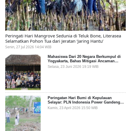
Peringati Hari Mangrove Sedunia di Teluk Bone, Literasea
Selamatkan Pohon Tua dari Jeratan ‘Jaring Hantu’
Senin, 27 Jul 2026 14:04 WIB
Mahasiswa Dari 20 Negara Berkumpul di
Yogyakarta, Bahas Mitigasi Ancaman
Kesehatan Global
Selasa, 23 Juni 2026 19:19 WIB
Peringatan Hari Bumi di Kepulauan
Selayar: PLN Indonesia Power Gandeng
Pemda dan Komunitas, Giatkan Restorasi
Kamis, 23 April 2026 15:50 WIB
Mangrove