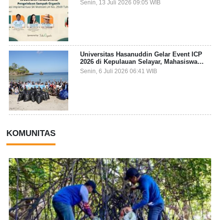
Pengelolaan Sampah Organik dari Sumber
Senin, 13 Juli 2026 09:05 WIB
Universitas Hasanuddin Gelar Event ICP
2026 di Kepulauan Selayar, Mahasiswa
dari 27 Negara Jadi Partisipan
Senin, 6 Juli 2026 06:41 WIB
KOMUNITAS