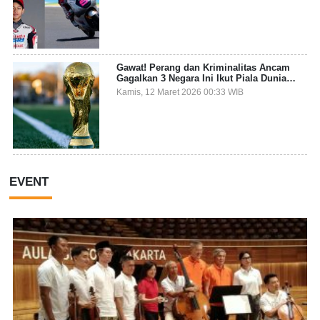
Gawat! Perang dan Kriminalitas Ancam
Gagalkan 3 Negara Ini Ikut Piala Dunia
2026
Kamis, 12 Maret 2026 00:33 WIB
EVENT