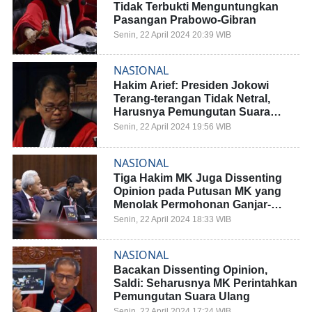
Tidak Terbukti Menguntungkan
Pasangan Prabowo-Gibran
Senin, 22 April 2024 20:39 WIB
NASIONAL
Hakim Arief: Presiden Jokowi
Terang-terangan Tidak Netral,
Harusnya Pemungutan Suara
Ulang
Senin, 22 April 2024 19:56 WIB
NASIONAL
Tiga Hakim MK Juga Dissenting
Opinion pada Putusan MK yang
Menolak Permohonan Ganjar-
Mahfud
Senin, 22 April 2024 18:33 WIB
NASIONAL
Bacakan Dissenting Opinion,
Saldi: Seharusnya MK Perintahkan
Pemungutan Suara Ulang
Senin, 22 April 2024 17:24 WIB