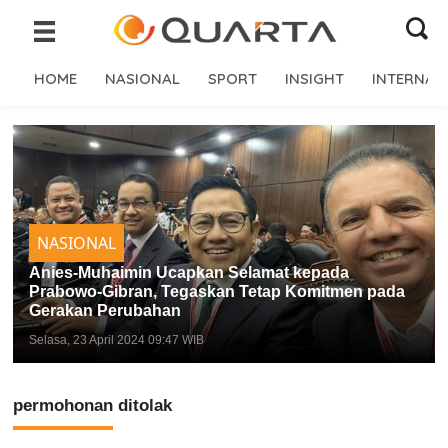
HOME
NASIONAL
SPORT
INSIGHT
INTERNAS
NASIONAL
Anies-Muhaimin Ucapkan Selamat kepada
Prabowo-Gibran, Tegaskan Tetap Komitmen pada
Gerakan Perubahan
Selasa, 23 April 2024 09:47 WIB
permohonan ditolak