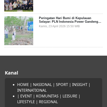
Peringatan Hari Bumi di Kepulauan
Selayar: PLN Indonesia Power Gandeng
Pemda dan Komunitas, Giatkan Restorasi
Kamis, 23 April 2026 15:50 WIB
Mangrove
Kanal
HOME
|
NASIONAL
|
SPORT
|
INSIGHT
|
INTERNATIONAL
|
EVENT
|
KOMUNITAS
|
LEISURE
|
LIFESTYLE
|
REGIONAL