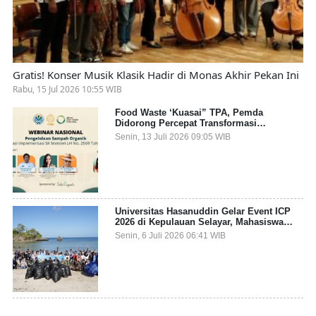
Gratis! Konser Musik Klasik Hadir di Monas Akhir Pekan Ini
Rabu, 15 Jul 2026 10:55 WIB
Food Waste ‘Kuasai” TPA, Pemda
Didorong Percepat Transformasi
Pengelolaan Sampah Organik dari Sumber
Senin, 13 Juli 2026 09:05 WIB
Universitas Hasanuddin Gelar Event ICP
2026 di Kepulauan Selayar, Mahasiswa
dari 27 Negara Jadi Partisipan
Senin, 6 Juli 2026 06:41 WIB