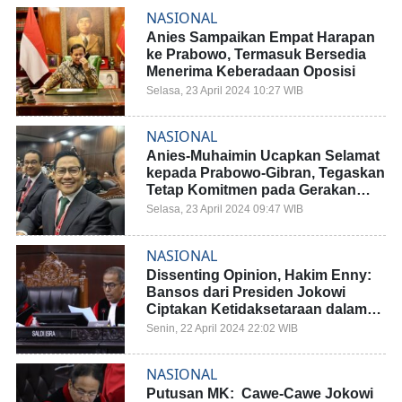
NASIONAL
Anies Sampaikan Empat Harapan
ke Prabowo, Termasuk Bersedia
Menerima Keberadaan Oposisi
Selasa, 23 April 2024 10:27 WIB
NASIONAL
Anies-Muhaimin Ucapkan Selamat
kepada Prabowo-Gibran, Tegaskan
Tetap Komitmen pada Gerakan
Perubahan
Selasa, 23 April 2024 09:47 WIB
NASIONAL
Dissenting Opinion, Hakim Enny:
Bansos dari Presiden Jokowi
Ciptakan Ketidaksetaraan dalam
Pemilu
Senin, 22 April 2024 22:02 WIB
NASIONAL
Putusan MK: Cawe-Cawe Jokowi