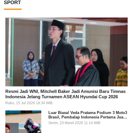
SPORT
Resmi Jadi WNI, Mitchell Baker Jadi Amunisi Baru Timnas
Indonesia Jelang Turnamen ASEAN Hyundai Cup 2026
Rabu, 15 Jul 2026 18:34 WIB
Luar Biasa! Veda Pratama Podium 3 Moto3
Brasil, Pembalap Indonesia Pertama Juara
Grand Prix
Senin, 23 Maret 2026 11:14 WIB