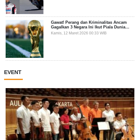
Gawat! Perang dan Kriminalitas Ancam
Gagalkan 3 Negara Ini Ikut Piala Dunia
2026
Kamis, 12 Maret 2026 00:33 WIB
EVENT