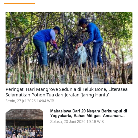
Peringati Hari Mangrove Sedunia di Teluk Bone, Literasea
Selamatkan Pohon Tua dari Jeratan ‘Jaring Hantu’
Senin, 27 Jul 2026 14:04 WIB
Mahasiswa Dari 20 Negara Berkumpul di
Yogyakarta, Bahas Mitigasi Ancaman
Kesehatan Global
Selasa, 23 Juni 2026 19:19 WIB