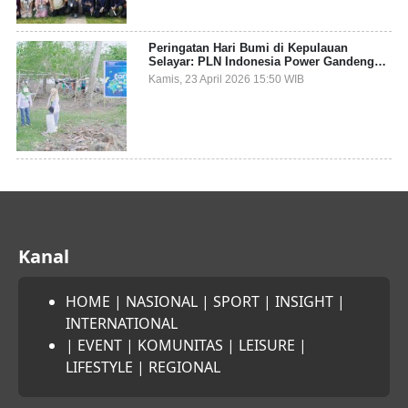
Peringatan Hari Bumi di Kepulauan
Selayar: PLN Indonesia Power Gandeng
Pemda dan Komunitas, Giatkan Restorasi
Kamis, 23 April 2026 15:50 WIB
Mangrove
Kanal
HOME
|
NASIONAL
|
SPORT
|
INSIGHT
|
INTERNATIONAL
|
EVENT
|
KOMUNITAS
|
LEISURE
|
LIFESTYLE
|
REGIONAL