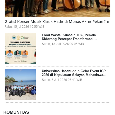
Gratis! Konser Musik Klasik Hadir di Monas Akhir Pekan Ini
Rabu, 15 Jul 2026 10:55 WIB
Food Waste ‘Kuasai” TPA, Pemda
Didorong Percepat Transformasi
Pengelolaan Sampah Organik dari Sumber
Senin, 13 Juli 2026 09:05 WIB
Universitas Hasanuddin Gelar Event ICP
2026 di Kepulauan Selayar, Mahasiswa
dari 27 Negara Jadi Partisipan
Senin, 6 Juli 2026 06:41 WIB
KOMUNITAS