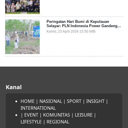
Peringatan Hari Bumi di Kepulauan
Selayar: PLN Indonesia Power Gandeng
Pemda dan Komunitas, Giatkan Restorasi
Kamis, 23 April 2026 15:50 WIB
Mangrove
Kanal
HOME
|
NASIONAL
|
SPORT
|
INSIGHT
|
INTERNATIONAL
|
EVENT
|
KOMUNITAS
|
LEISURE
|
LIFESTYLE
|
REGIONAL