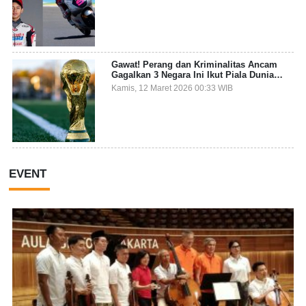
Gawat! Perang dan Kriminalitas Ancam
Gagalkan 3 Negara Ini Ikut Piala Dunia
2026
Kamis, 12 Maret 2026 00:33 WIB
EVENT