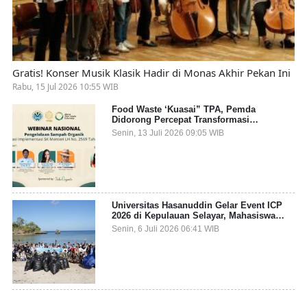
Gratis! Konser Musik Klasik Hadir di Monas Akhir Pekan Ini
Rabu, 15 Jul 2026 10:55 WIB
Food Waste ‘Kuasai” TPA, Pemda
Didorong Percepat Transformasi
Pengelolaan Sampah Organik dari Sumber
Senin, 13 Juli 2026 09:05 WIB
Universitas Hasanuddin Gelar Event ICP
2026 di Kepulauan Selayar, Mahasiswa
dari 27 Negara Jadi Partisipan
Senin, 6 Juli 2026 06:41 WIB