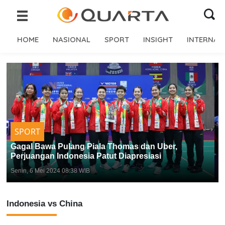
HOME
NASIONAL
SPORT
INSIGHT
INTERNAS
SPORT
Indonesia Runner Up Piala Thomas 2024, China
Rebut Trofi ke-11
Senin, 6 Mei 2024 08:06 WIB
Indonesia vs China