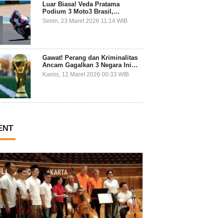
Luar Biasa! Veda Pratama
Podium 3 Moto3 Brasil,
Pembalap Indonesia Pertama
Senin, 23 Maret 2026 11:14 WIB
Juara Grand Prix
Gawat! Perang dan Kriminalitas
Ancam Gagalkan 3 Negara Ini
Ikut Piala Dunia 2026
Kamis, 12 Maret 2026 00:33 WIB
ENT