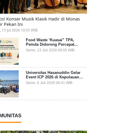
tis! Konser Musik Klasik Hadir di Monas
ir Pekan Ini
, 15 Jul 2026 10:55 WIB
Food Waste ‘Kuasai” TPA,
Pemda Didorong Percepat
Transformasi Pengelolaan
Senin, 13 Juli 2026 09:05 WIB
Sampah Organik dari Sumber
Universitas Hasanuddin Gelar
Event ICP 2026 di Kepulauan
Selayar, Mahasiswa dari 27
Senin, 6 Juli 2026 06:41 WIB
Negara Jadi Partisipan
MUNITAS