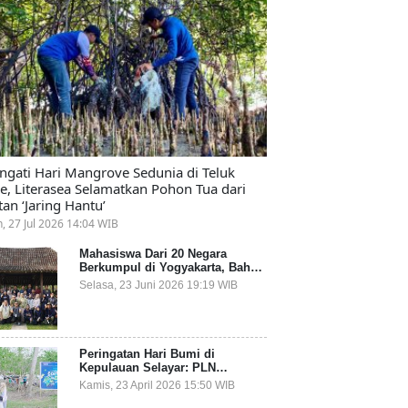
ingati Hari Mangrove Sedunia di Teluk
e, Literasea Selamatkan Pohon Tua dari
tan ‘Jaring Hantu’
n, 27 Jul 2026 14:04 WIB
Mahasiswa Dari 20 Negara
Berkumpul di Yogyakarta, Bahas
Mitigasi Ancaman Kesehatan
Selasa, 23 Juni 2026 19:19 WIB
Global
Peringatan Hari Bumi di
Kepulauan Selayar: PLN
Indonesia Power Gandeng
Kamis, 23 April 2026 15:50 WIB
Pemda dan Komunitas, Giatkan