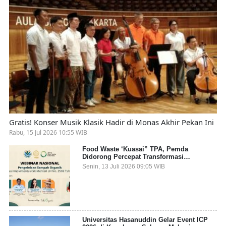
Gratis! Konser Musik Klasik Hadir di Monas Akhir Pekan Ini
Rabu, 15 Jul 2026 10:55 WIB
Food Waste ‘Kuasai” TPA, Pemda
Didorong Percepat Transformasi
Pengelolaan Sampah Organik dari Sumber
Senin, 13 Juli 2026 09:05 WIB
Universitas Hasanuddin Gelar Event ICP