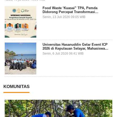
Food Waste ‘Kuasai” TPA, Pemda
Didorong Percepat Transformasi
Pengelolaan Sampah Organik dari Sumber
Senin, 13 Juli 2026 09:05 WIB
Universitas Hasanuddin Gelar Event ICP
2026 di Kepulauan Selayar, Mahasiswa
dari 27 Negara Jadi Partisipan
Senin, 6 Juli 2026 06:41 WIB
KOMUNITAS