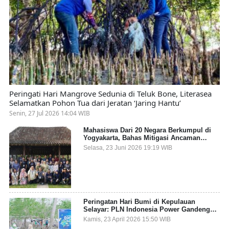
Peringati Hari Mangrove Sedunia di Teluk Bone, Literasea
Selamatkan Pohon Tua dari Jeratan ‘Jaring Hantu’
Senin, 27 Jul 2026 14:04 WIB
Mahasiswa Dari 20 Negara Berkumpul di
Yogyakarta, Bahas Mitigasi Ancaman
Kesehatan Global
Selasa, 23 Juni 2026 19:19 WIB
Peringatan Hari Bumi di Kepulauan
Selayar: PLN Indonesia Power Gandeng
Pemda dan Komunitas, Giatkan Restorasi
Kamis, 23 April 2026 15:50 WIB
Mangrove