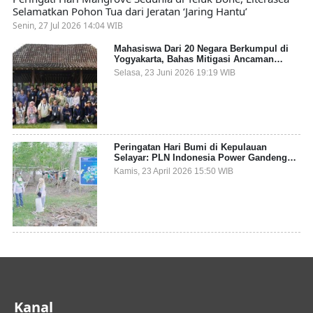
Selamatkan Pohon Tua dari Jeratan ‘Jaring Hantu’
Senin, 27 Jul 2026 14:04 WIB
Mahasiswa Dari 20 Negara Berkumpul di
Yogyakarta, Bahas Mitigasi Ancaman
Kesehatan Global
Selasa, 23 Juni 2026 19:19 WIB
Peringatan Hari Bumi di Kepulauan
Selayar: PLN Indonesia Power Gandeng
Pemda dan Komunitas, Giatkan Restorasi
Kamis, 23 April 2026 15:50 WIB
Mangrove
Kanal