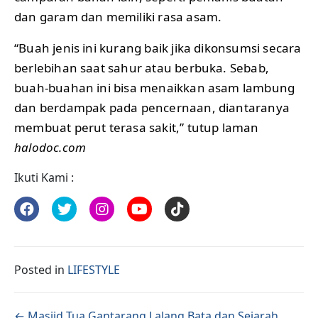
dan garam dan memiliki rasa asam.
“Buah jenis ini kurang baik jika dikonsumsi secara
berlebihan saat sahur atau berbuka. Sebab,
buah-buahan ini bisa menaikkan asam lambung
dan berdampak pada pencernaan, diantaranya
membuat perut terasa sakit,” tutup laman
halodoc.com
Ikuti Kami :
Posted in
LIFESTYLE
Posts navigation
← Masjid Tua Gantarang Lalang Bata dan Sejarah