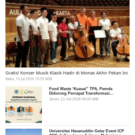
Gratis! Konser Musik Klasik Hadir di Monas Akhir Pekan Ini
Rabu, 15 Jul 2026 10:55 WIB
Food Waste ‘Kuasai” TPA, Pemda
Didorong Percepat Transformasi
Pengelolaan Sampah Organik dari Sumber
Senin, 13 Juli 2026 09:05 WIB
Universitas Hasanuddin Gelar Event ICP