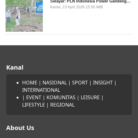
Selayar: PLN Indonesia Power Gandeng
Pemda dan Komunitas, Giatkan Restorasi
Kamis, 23 April 2026 15:50 WIB
Mangrove
Kanal
HOME
|
NASIONAL
|
SPORT
|
INSIGHT
|
INTERNATIONAL
|
EVENT
|
KOMUNITAS
|
LEISURE
|
LIFESTYLE
|
REGIONAL
About Us