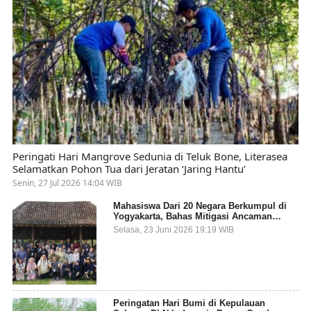
Peringati Hari Mangrove Sedunia di Teluk Bone, Literasea
Selamatkan Pohon Tua dari Jeratan ‘Jaring Hantu’
Senin, 27 Jul 2026 14:04 WIB
Mahasiswa Dari 20 Negara Berkumpul di
Yogyakarta, Bahas Mitigasi Ancaman
Kesehatan Global
Selasa, 23 Juni 2026 19:19 WIB
Peringatan Hari Bumi di Kepulauan