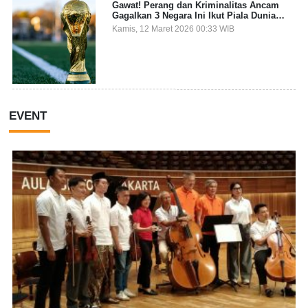
Gawat! Perang dan Kriminalitas Ancam
Gagalkan 3 Negara Ini Ikut Piala Dunia
2026
Kamis, 12 Maret 2026 00:33 WIB
EVENT