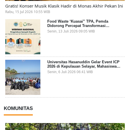
Gratis! Konser Musik Klasik Hadir di Monas Akhir Pekan Ini
Rabu, 15 Jul 2026 10:55 WIB
Food Waste ‘Kuasai” TPA, Pemda
Didorong Percepat Transformasi
Pengelolaan Sampah Organik dari Sumber
Senin, 13 Juli 2026 09:05 WIB
Universitas Hasanuddin Gelar Event ICP
2026 di Kepulauan Selayar, Mahasiswa
dari 27 Negara Jadi Partisipan
Senin, 6 Juli 2026 06:41 WIB
KOMUNITAS