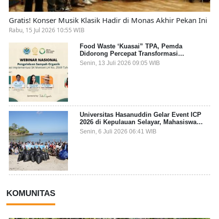
Gratis! Konser Musik Klasik Hadir di Monas Akhir Pekan Ini
Rabu, 15 Jul 2026 10:55 WIB
Food Waste ‘Kuasai” TPA, Pemda
Didorong Percepat Transformasi
Pengelolaan Sampah Organik dari Sumber
Senin, 13 Juli 2026 09:05 WIB
Universitas Hasanuddin Gelar Event ICP
2026 di Kepulauan Selayar, Mahasiswa
dari 27 Negara Jadi Partisipan
Senin, 6 Juli 2026 06:41 WIB
KOMUNITAS