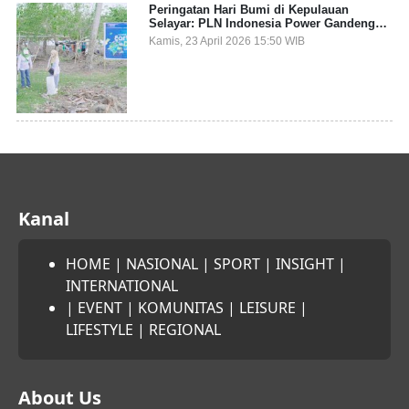
Peringatan Hari Bumi di Kepulauan
Selayar: PLN Indonesia Power Gandeng
Pemda dan Komunitas, Giatkan Restorasi
Kamis, 23 April 2026 15:50 WIB
Mangrove
Kanal
HOME
|
NASIONAL
|
SPORT
|
INSIGHT
|
INTERNATIONAL
|
EVENT
|
KOMUNITAS
|
LEISURE
|
LIFESTYLE
|
REGIONAL
About Us