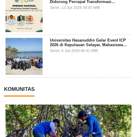
Didorong Percepat Transformasi
Pengelolaan Sampah Organik dari Sumber
Senin, 13 Juli 2026 09:05 WIB
Universitas Hasanuddin Gelar Event ICP
2026 di Kepulauan Selayar, Mahasiswa
dari 27 Negara Jadi Partisipan
Senin, 6 Juli 2026 06:41 WIB
KOMUNITAS