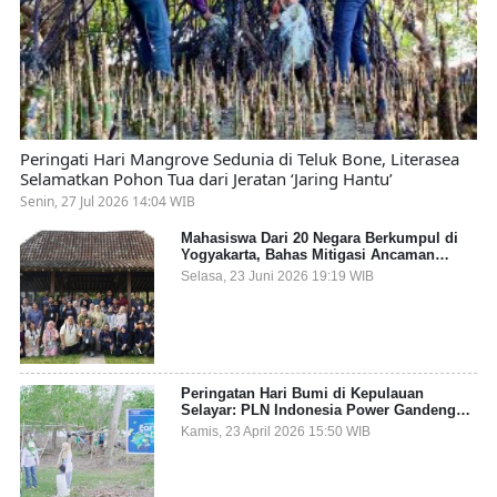
Peringati Hari Mangrove Sedunia di Teluk Bone, Literasea
Selamatkan Pohon Tua dari Jeratan ‘Jaring Hantu’
Senin, 27 Jul 2026 14:04 WIB
Mahasiswa Dari 20 Negara Berkumpul di
Yogyakarta, Bahas Mitigasi Ancaman
Kesehatan Global
Selasa, 23 Juni 2026 19:19 WIB
Peringatan Hari Bumi di Kepulauan
Selayar: PLN Indonesia Power Gandeng
Pemda dan Komunitas, Giatkan Restorasi
Kamis, 23 April 2026 15:50 WIB
Mangrove