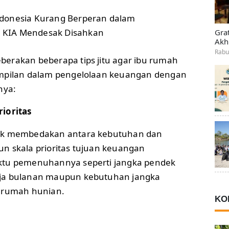
ndonesia Kurang Berperan dalam
 KIA Mendesak Disahkan
Gra
Akh
Rabu
erakan beberapa tips jitu agar ibu rumah
ampilan dalam pengelolaan keuangan dengan
nya:
ioritas
tuk membedakan antara kebutuhan dan
n skala prioritas tujuan keuangan
ktu pemenuhannya seperti jangka pendek
ja bulanan maupun kebutuhan jangka
i rumah hunian.
KO