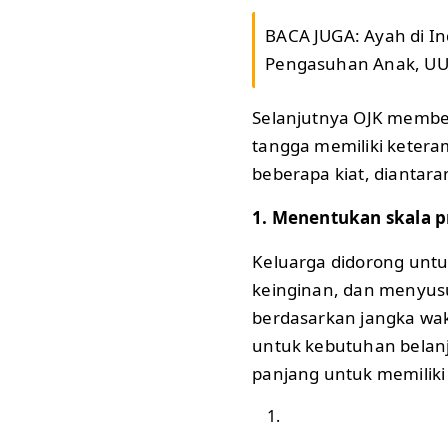
BACA JUGA:
Ayah di I
Pengasuhan Anak, UU
Selanjutnya OJK membeb
tangga memiliki keter
beberapa kiat, diantara
1. Menentukan skala pr
Keluarga didorong un
keinginan, dan menyusu
berdasarkan jangka wa
untuk kebutuhan belan
panjang untuk memilik