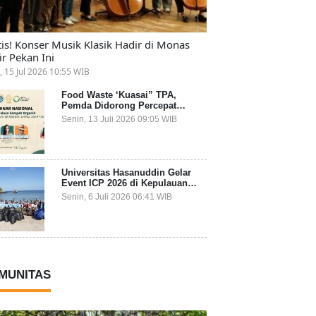
tis! Konser Musik Klasik Hadir di Monas
ir Pekan Ini
, 15 Jul 2026 10:55 WIB
Food Waste ‘Kuasai” TPA,
Pemda Didorong Percepat
Transformasi Pengelolaan
Senin, 13 Juli 2026 09:05 WIB
Sampah Organik dari Sumber
Universitas Hasanuddin Gelar
Event ICP 2026 di Kepulauan
Selayar, Mahasiswa dari 27
Senin, 6 Juli 2026 06:41 WIB
Negara Jadi Partisipan
MUNITAS