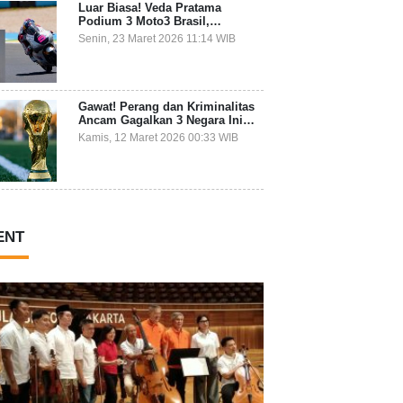
Luar Biasa! Veda Pratama
Podium 3 Moto3 Brasil,
Pembalap Indonesia Pertama
Senin, 23 Maret 2026 11:14 WIB
Juara Grand Prix
Gawat! Perang dan Kriminalitas
Ancam Gagalkan 3 Negara Ini
Ikut Piala Dunia 2026
Kamis, 12 Maret 2026 00:33 WIB
ENT