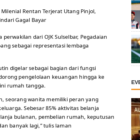
Milenial Rentan Terjerat Utang Pinjol,
indari Gagal Bayar
 perwakilan dari OJK Sulselbar, Pegadaian
oang sebagai representasi lembaga
utin digelar sebagai bagian dari fungsi
dorong pengelolaan keuangan hingga ke
EV
 ini rumah tangga.
, seorang wanita memiliki peran yang
keluarga. Sebesar 85% aktivitas belanja
belanja bulanan, pembelian rumah, keputusan
dan banyak lagi,” tulis laman