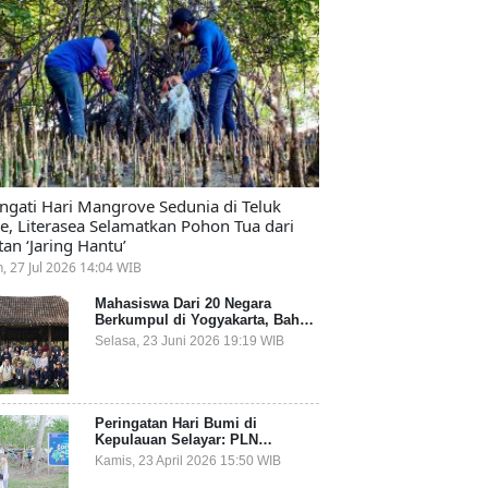
ingati Hari Mangrove Sedunia di Teluk
e, Literasea Selamatkan Pohon Tua dari
tan ‘Jaring Hantu’
n, 27 Jul 2026 14:04 WIB
Mahasiswa Dari 20 Negara
Berkumpul di Yogyakarta, Bahas
Mitigasi Ancaman Kesehatan
Selasa, 23 Juni 2026 19:19 WIB
Global
Peringatan Hari Bumi di
Kepulauan Selayar: PLN
Indonesia Power Gandeng
Kamis, 23 April 2026 15:50 WIB
Pemda dan Komunitas, Giatkan