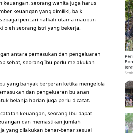
 keuangan, seorang wanita juga harus
er keuangan yang dimiliki, baik
i sebagai pencari nafkah utama maupun
i oleh seorang istri yang bekerja.
n
ngan antara pemasukan dan pengeluaran
Per
Bon
tap sehat, seorang Ibu perlu melakukan
Jera
Seni
 Ibu yang banyak berperan ketika mengelola
pemasukan dan pengeluaran bulanan
k belanja harian juga perlu dicatat.
atatan keuangan, seorang Ibu dapat
keuangan dan memastikan jumlah
ja yang dilakukan benar-benar sesuai