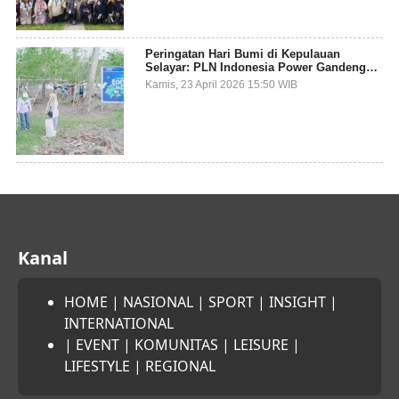
Peringatan Hari Bumi di Kepulauan
Selayar: PLN Indonesia Power Gandeng
Pemda dan Komunitas, Giatkan Restorasi
Kamis, 23 April 2026 15:50 WIB
Mangrove
Kanal
HOME
|
NASIONAL
|
SPORT
|
INSIGHT
|
INTERNATIONAL
|
EVENT
|
KOMUNITAS
|
LEISURE
|
LIFESTYLE
|
REGIONAL