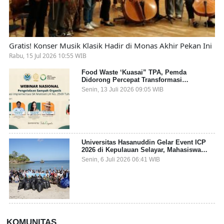
Gratis! Konser Musik Klasik Hadir di Monas Akhir Pekan Ini
Rabu, 15 Jul 2026 10:55 WIB
Food Waste ‘Kuasai” TPA, Pemda
Didorong Percepat Transformasi
Pengelolaan Sampah Organik dari Sumber
Senin, 13 Juli 2026 09:05 WIB
Universitas Hasanuddin Gelar Event ICP
2026 di Kepulauan Selayar, Mahasiswa
dari 27 Negara Jadi Partisipan
Senin, 6 Juli 2026 06:41 WIB
KOMUNITAS