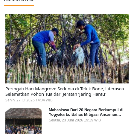
Peringati Hari Mangrove Sedunia di Teluk Bone, Literasea
Selamatkan Pohon Tua dari Jeratan ‘Jaring Hantu’
Senin, 27 Jul 2026 14:04 WIB
Mahasiswa Dari 20 Negara Berkumpul di
Yogyakarta, Bahas Mitigasi Ancaman
Kesehatan Global
Selasa, 23 Juni 2026 19:19 WIB