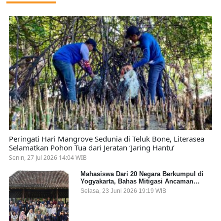
Peringati Hari Mangrove Sedunia di Teluk Bone, Literasea
Selamatkan Pohon Tua dari Jeratan ‘Jaring Hantu’
Senin, 27 Jul 2026 14:04 WIB
Mahasiswa Dari 20 Negara Berkumpul di
Yogyakarta, Bahas Mitigasi Ancaman
Kesehatan Global
Selasa, 23 Juni 2026 19:19 WIB