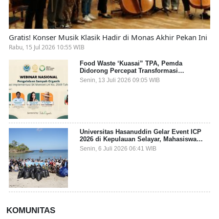
Gratis! Konser Musik Klasik Hadir di Monas Akhir Pekan Ini
Rabu, 15 Jul 2026 10:55 WIB
Food Waste ‘Kuasai” TPA, Pemda
Didorong Percepat Transformasi
Pengelolaan Sampah Organik dari Sumber
Senin, 13 Juli 2026 09:05 WIB
Universitas Hasanuddin Gelar Event ICP
2026 di Kepulauan Selayar, Mahasiswa
dari 27 Negara Jadi Partisipan
Senin, 6 Juli 2026 06:41 WIB
KOMUNITAS