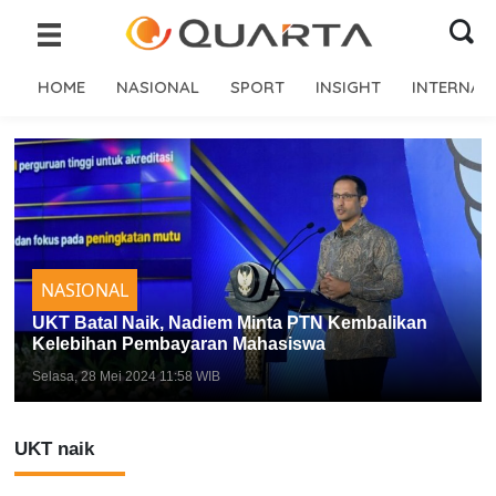
HOME
NASIONAL
SPORT
INSIGHT
INTERNAS
NASIONAL
UKT Batal Naik, Nadiem Minta PTN Kembalikan
Kelebihan Pembayaran Mahasiswa
Selasa, 28 Mei 2024 11:58 WIB
UKT naik