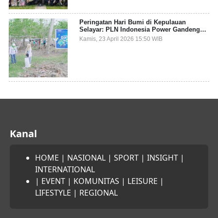
Peringatan Hari Bumi di Kepulauan
Selayar: PLN Indonesia Power Gandeng
Pemda dan Komunitas, Giatkan Restorasi
Kamis, 23 April 2026 15:50 WIB
Mangrove
Kanal
HOME
|
NASIONAL
|
SPORT
|
INSIGHT
|
INTERNATIONAL
|
EVENT
|
KOMUNITAS
|
LEISURE
|
LIFESTYLE
|
REGIONAL