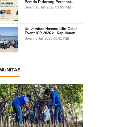
Pemda Didorong Percepat
Transformasi Pengelolaan
Senin, 13 Juli 2026 09:05 WIB
Sampah Organik dari Sumber
Universitas Hasanuddin Gelar
Event ICP 2026 di Kepulauan
Selayar, Mahasiswa dari 27
Senin, 6 Juli 2026 06:41 WIB
Negara Jadi Partisipan
MUNITAS