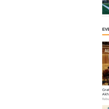
EV
Gra
Akh
Rabu