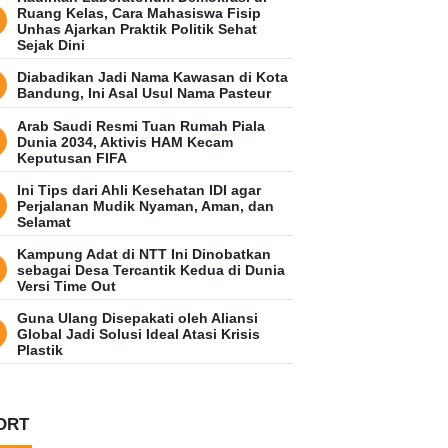
Ruang Kelas, Cara Mahasiswa Fisip
Unhas Ajarkan Praktik Politik Sehat
Sejak Dini
Diabadikan Jadi Nama Kawasan di Kota
Bandung, Ini Asal Usul Nama Pasteur
Arab Saudi Resmi Tuan Rumah Piala
Dunia 2034, Aktivis HAM Kecam
Keputusan FIFA
Ini Tips dari Ahli Kesehatan IDI agar
Perjalanan Mudik Nyaman, Aman, dan
Selamat
Kampung Adat di NTT Ini Dinobatkan
sebagai Desa Tercantik Kedua di Dunia
Versi Time Out
Guna Ulang Disepakati oleh Aliansi
Global Jadi Solusi Ideal Atasi Krisis
Plastik
ORT