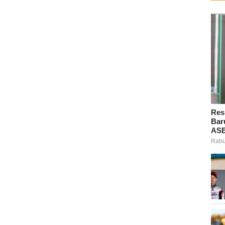
Res
Bar
ASE
Rabu