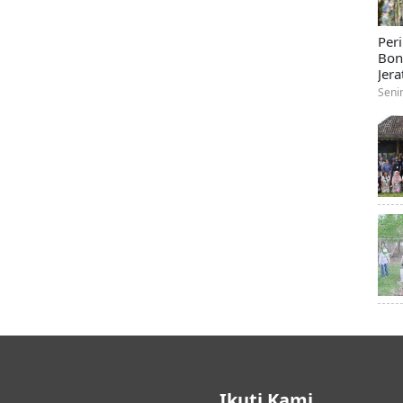
Per
Bon
Jera
Seni
Ikuti Kami