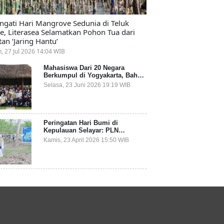
ingati Hari Mangrove Sedunia di Teluk
e, Literasea Selamatkan Pohon Tua dari
tan ‘Jaring Hantu’
n, 27 Jul 2026 14:04 WIB
Mahasiswa Dari 20 Negara
Berkumpul di Yogyakarta, Bahas
Mitigasi Ancaman Kesehatan
Selasa, 23 Juni 2026 19:19 WIB
Global
Peringatan Hari Bumi di
Kepulauan Selayar: PLN
Indonesia Power Gandeng
Kamis, 23 April 2026 15:50 WIB
Pemda dan Komunitas, Giatkan
Restorasi Mangrove