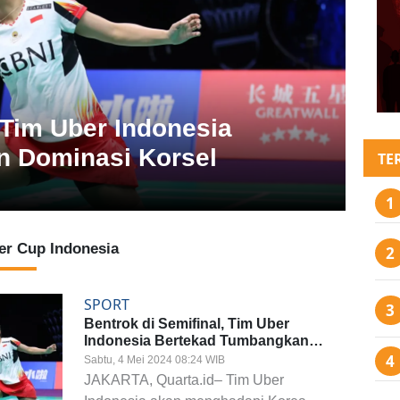
 Tim Uber Indonesia
 Dominasi Korsel
TE
er Cup Indonesia
SPORT
Bentrok di Semifinal, Tim Uber
Indonesia Bertekad Tumbangkan
Dominasi Korsel
Sabtu, 4 Mei 2024 08:24 WIB
JAKARTA, Quarta.id– Tim Uber