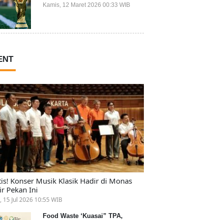
Ikut Piala Dunia 2026
Kamis, 12 Maret 2026 00:33 WIB
ENT
tis! Konser Musik Klasik Hadir di Monas
ir Pekan Ini
, 15 Jul 2026 10:55 WIB
Food Waste ‘Kuasai” TPA,