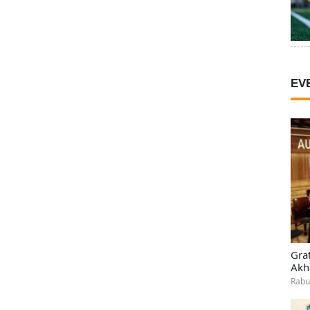
EV
Gra
Akh
Rabu