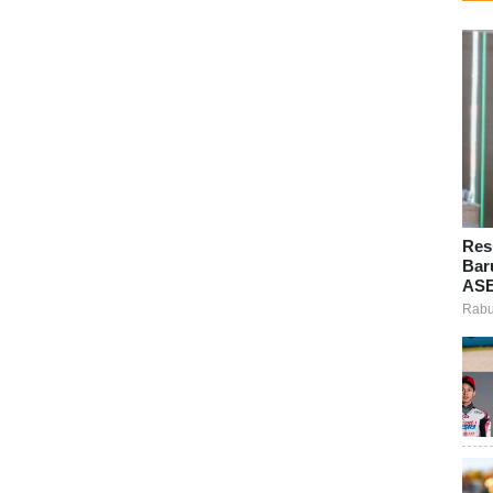
Res
Bar
ASE
Rabu