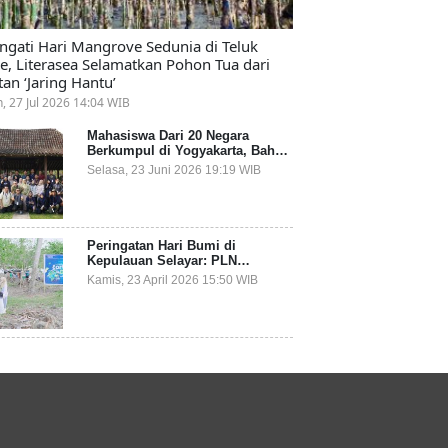
ingati Hari Mangrove Sedunia di Teluk
e, Literasea Selamatkan Pohon Tua dari
tan ‘Jaring Hantu’
n, 27 Jul 2026 14:04 WIB
Mahasiswa Dari 20 Negara
Berkumpul di Yogyakarta, Bahas
Mitigasi Ancaman Kesehatan
Selasa, 23 Juni 2026 19:19 WIB
Global
Peringatan Hari Bumi di
Kepulauan Selayar: PLN
Indonesia Power Gandeng
Kamis, 23 April 2026 15:50 WIB
Pemda dan Komunitas, Giatkan
Restorasi Mangrove