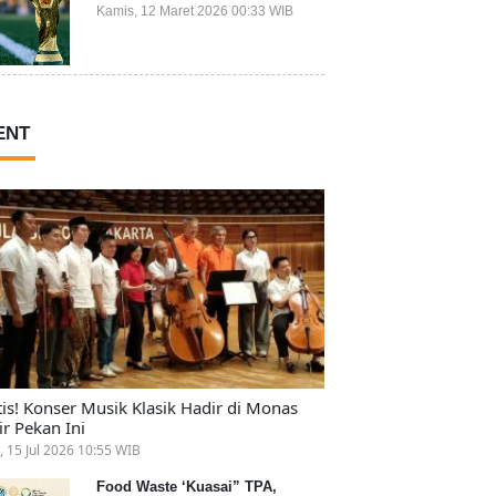
Ikut Piala Dunia 2026
Kamis, 12 Maret 2026 00:33 WIB
ENT
tis! Konser Musik Klasik Hadir di Monas
ir Pekan Ini
, 15 Jul 2026 10:55 WIB
Food Waste ‘Kuasai” TPA,