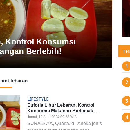
n, Kontrol Konsumsi
angan Berlebih!
TE
ahmi lebaran
LIFESTYLE
Euforia Libur Lebaran, Kontrol
Konsumsi Makanan Berlemak,
Jangan Berlebih!
Jumat, 12 April 2024 09:38 WIB
SURABAYA, Quarta.id– Aneka jenis