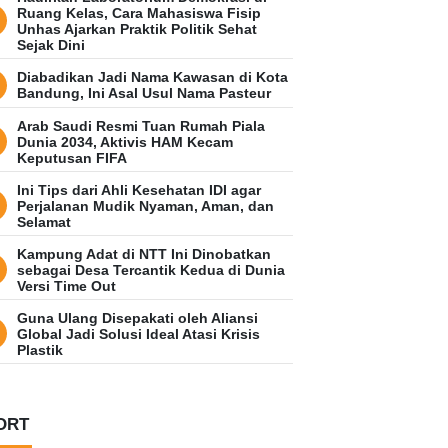
Ruang Kelas, Cara Mahasiswa Fisip
Unhas Ajarkan Praktik Politik Sehat
Sejak Dini
Diabadikan Jadi Nama Kawasan di Kota
Bandung, Ini Asal Usul Nama Pasteur
Arab Saudi Resmi Tuan Rumah Piala
Dunia 2034, Aktivis HAM Kecam
Keputusan FIFA
Ini Tips dari Ahli Kesehatan IDI agar
Perjalanan Mudik Nyaman, Aman, dan
Selamat
Kampung Adat di NTT Ini Dinobatkan
sebagai Desa Tercantik Kedua di Dunia
Versi Time Out
Guna Ulang Disepakati oleh Aliansi
Global Jadi Solusi Ideal Atasi Krisis
Plastik
ORT