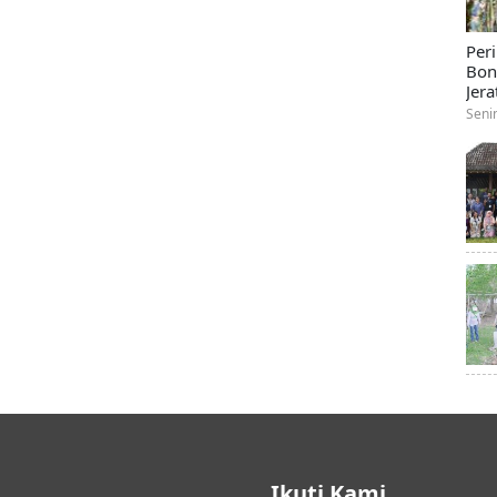
Per
Bon
Jera
Seni
Ikuti Kami