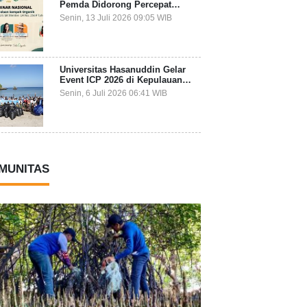
Pemda Didorong Percepat
Transformasi Pengelolaan
Senin, 13 Juli 2026 09:05 WIB
Sampah Organik dari Sumber
Universitas Hasanuddin Gelar
Event ICP 2026 di Kepulauan
Selayar, Mahasiswa dari 27
Senin, 6 Juli 2026 06:41 WIB
Negara Jadi Partisipan
MUNITAS