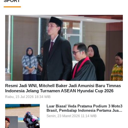
SPORT
Resmi Jadi WNI, Mitchell Baker Jadi Amunisi Baru Timnas
Indonesia Jelang Turnamen ASEAN Hyundai Cup 2026
Rabu, 15 Jul 2026 18:34 WIB
Luar Biasa! Veda Pratama Podium 3 Moto3
Brasil, Pembalap Indonesia Pertama Juara
Grand Prix
Senin, 23 Maret 2026 11:14 WIB