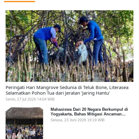
Peringati Hari Mangrove Sedunia di Teluk Bone, Literasea
Selamatkan Pohon Tua dari Jeratan ‘Jaring Hantu’
Senin, 27 Jul 2026 14:04 WIB
Mahasiswa Dari 20 Negara Berkumpul di
Yogyakarta, Bahas Mitigasi Ancaman
Kesehatan Global
Selasa, 23 Juni 2026 19:19 WIB