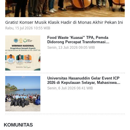
Gratis! Konser Musik Klasik Hadir di Monas Akhir Pekan Ini
Rabu, 15 Jul 2026 10:55 WIB
Food Waste ‘Kuasai” TPA, Pemda
Didorong Percepat Transformasi
Pengelolaan Sampah Organik dari Sumber
Senin, 13 Juli 2026 09:05 WIB
Universitas Hasanuddin Gelar Event ICP
2026 di Kepulauan Selayar, Mahasiswa
dari 27 Negara Jadi Partisipan
Senin, 6 Juli 2026 06:41 WIB
KOMUNITAS