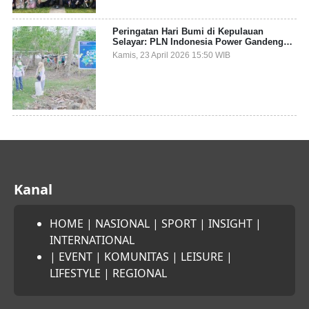
Peringatan Hari Bumi di Kepulauan
Selayar: PLN Indonesia Power Gandeng
Pemda dan Komunitas, Giatkan Restorasi
Kamis, 23 April 2026 15:50 WIB
Mangrove
Kanal
HOME
|
NASIONAL
|
SPORT
|
INSIGHT
|
INTERNATIONAL
|
EVENT
|
KOMUNITAS
|
LEISURE
|
LIFESTYLE
|
REGIONAL