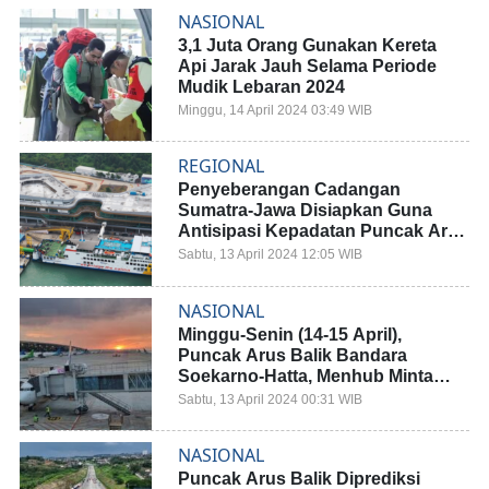
NASIONAL
3,1 Juta Orang Gunakan Kereta
Api Jarak Jauh Selama Periode
Mudik Lebaran 2024
Minggu, 14 April 2024 03:49 WIB
REGIONAL
Penyeberangan Cadangan
Sumatra-Jawa Disiapkan Guna
Antisipasi Kepadatan Puncak Arus
Balik
Sabtu, 13 April 2024 12:05 WIB
NASIONAL
Minggu-Senin (14-15 April),
Puncak Arus Balik Bandara
Soekarno-Hatta, Menhub Minta
Antisipasi Masalah Bagasi
Sabtu, 13 April 2024 00:31 WIB
NASIONAL
Puncak Arus Balik Diprediksi