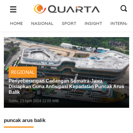
HOME
NASIONAL
SPORT
INSIGHT
INTERNAS
REGIONAL
Penyeberangan Cadangan Sumatra-Jawa
Disiapkan Guna Antisipasi Kepadatan Puncak Arus
Balik
Sabtu, 13 April 2024 12:05 WIB
puncak arus balik