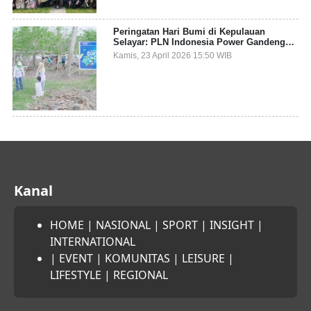
Peringatan Hari Bumi di Kepulauan
Selayar: PLN Indonesia Power Gandeng
Pemda dan Komunitas, Giatkan Restorasi
Kamis, 23 April 2026 15:50 WIB
Mangrove
Kanal
HOME
|
NASIONAL
|
SPORT
|
INSIGHT
|
INTERNATIONAL
|
EVENT
|
KOMUNITAS
|
LEISURE
|
LIFESTYLE
|
REGIONAL