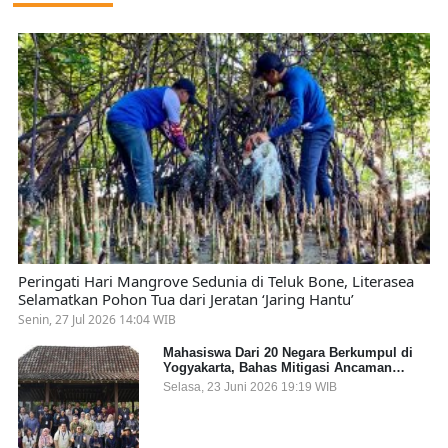
Peringati Hari Mangrove Sedunia di Teluk Bone, Literasea
Selamatkan Pohon Tua dari Jeratan ‘Jaring Hantu’
Senin, 27 Jul 2026 14:04 WIB
Mahasiswa Dari 20 Negara Berkumpul di
Yogyakarta, Bahas Mitigasi Ancaman
Kesehatan Global
Selasa, 23 Juni 2026 19:19 WIB