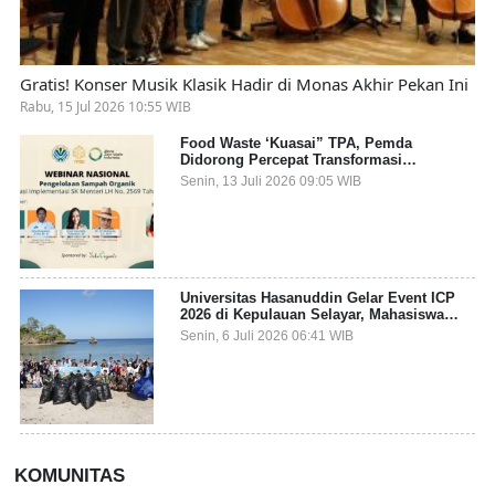
Gratis! Konser Musik Klasik Hadir di Monas Akhir Pekan Ini
Rabu, 15 Jul 2026 10:55 WIB
Food Waste ‘Kuasai” TPA, Pemda
Didorong Percepat Transformasi
Pengelolaan Sampah Organik dari Sumber
Senin, 13 Juli 2026 09:05 WIB
Universitas Hasanuddin Gelar Event ICP
2026 di Kepulauan Selayar, Mahasiswa
dari 27 Negara Jadi Partisipan
Senin, 6 Juli 2026 06:41 WIB
KOMUNITAS