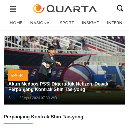
HOME
NASIONAL
SPORT
INSIGHT
INTERNAS
SPORT
Akun Medsos PSSI Digeruduk Netizen, Desak
Perpanjang Kontrak Shin Tae-yong
Senin, 22 April 2024 07:30 WIB
Perpanjang Kontrak Shin Tae-yong