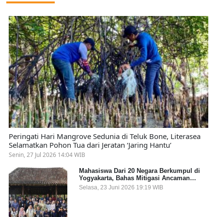
Peringati Hari Mangrove Sedunia di Teluk Bone, Literasea
Selamatkan Pohon Tua dari Jeratan ‘Jaring Hantu’
Senin, 27 Jul 2026 14:04 WIB
Mahasiswa Dari 20 Negara Berkumpul di
Yogyakarta, Bahas Mitigasi Ancaman
Kesehatan Global
Selasa, 23 Juni 2026 19:19 WIB