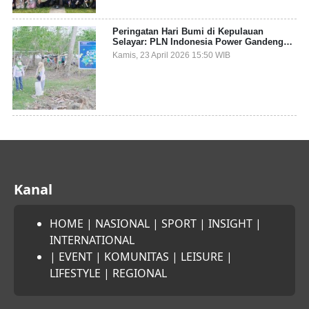
Peringatan Hari Bumi di Kepulauan
Selayar: PLN Indonesia Power Gandeng
Pemda dan Komunitas, Giatkan Restorasi
Kamis, 23 April 2026 15:50 WIB
Mangrove
Kanal
HOME
|
NASIONAL
|
SPORT
|
INSIGHT
|
INTERNATIONAL
|
EVENT
|
KOMUNITAS
|
LEISURE
|
LIFESTYLE
|
REGIONAL