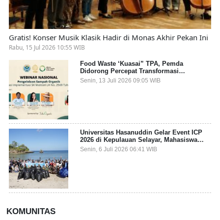
Gratis! Konser Musik Klasik Hadir di Monas Akhir Pekan Ini
Rabu, 15 Jul 2026 10:55 WIB
Food Waste ‘Kuasai” TPA, Pemda
Didorong Percepat Transformasi
Pengelolaan Sampah Organik dari Sumber
Senin, 13 Juli 2026 09:05 WIB
Universitas Hasanuddin Gelar Event ICP
2026 di Kepulauan Selayar, Mahasiswa
dari 27 Negara Jadi Partisipan
Senin, 6 Juli 2026 06:41 WIB
KOMUNITAS