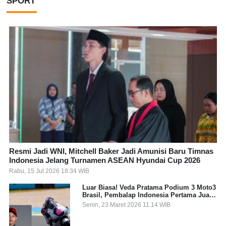
SPORT
Resmi Jadi WNI, Mitchell Baker Jadi Amunisi Baru Timnas
Indonesia Jelang Turnamen ASEAN Hyundai Cup 2026
Rabu, 15 Jul 2026 18:34 WIB
Luar Biasa! Veda Pratama Podium 3 Moto3
Brasil, Pembalap Indonesia Pertama Juara
Grand Prix
Senin, 23 Maret 2026 11:14 WIB