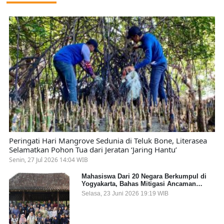
Peringati Hari Mangrove Sedunia di Teluk Bone, Literasea
Selamatkan Pohon Tua dari Jeratan ‘Jaring Hantu’
Senin, 27 Jul 2026 14:04 WIB
Mahasiswa Dari 20 Negara Berkumpul di
Yogyakarta, Bahas Mitigasi Ancaman
Kesehatan Global
Selasa, 23 Juni 2026 19:19 WIB