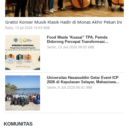
Gratis! Konser Musik Klasik Hadir di Monas Akhir Pekan Ini
Rabu, 15 Jul 2026 10:55 WIB
Food Waste ‘Kuasai” TPA, Pemda
Didorong Percepat Transformasi
Pengelolaan Sampah Organik dari Sumber
Senin, 13 Juli 2026 09:05 WIB
Universitas Hasanuddin Gelar Event ICP
2026 di Kepulauan Selayar, Mahasiswa
dari 27 Negara Jadi Partisipan
Senin, 6 Juli 2026 06:41 WIB
KOMUNITAS