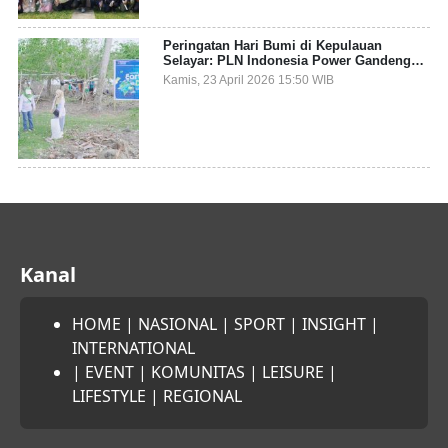
Peringatan Hari Bumi di Kepulauan
Selayar: PLN Indonesia Power Gandeng
Pemda dan Komunitas, Giatkan Restorasi
Kamis, 23 April 2026 15:50 WIB
Mangrove
Kanal
HOME
|
NASIONAL
|
SPORT
|
INSIGHT
|
INTERNATIONAL
|
EVENT
|
KOMUNITAS
|
LEISURE
|
LIFESTYLE
|
REGIONAL