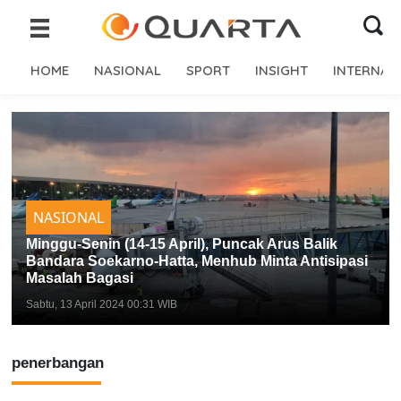
HOME
NASIONAL
SPORT
INSIGHT
INTERNAS
NASIONAL
Minggu-Senin (14-15 April), Puncak Arus Balik
Bandara Soekarno-Hatta, Menhub Minta Antisipasi
Masalah Bagasi
Sabtu, 13 April 2024 00:31 WIB
penerbangan