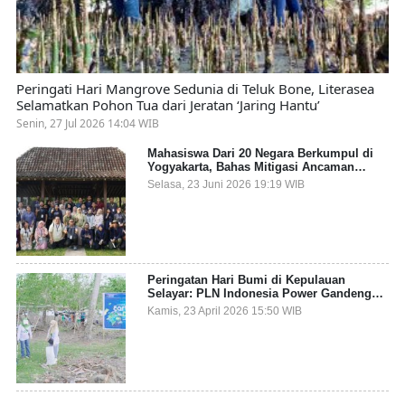
Peringati Hari Mangrove Sedunia di Teluk Bone, Literasea
Selamatkan Pohon Tua dari Jeratan ‘Jaring Hantu’
Senin, 27 Jul 2026 14:04 WIB
Mahasiswa Dari 20 Negara Berkumpul di
Yogyakarta, Bahas Mitigasi Ancaman
Kesehatan Global
Selasa, 23 Juni 2026 19:19 WIB
Peringatan Hari Bumi di Kepulauan
Selayar: PLN Indonesia Power Gandeng
Pemda dan Komunitas, Giatkan Restorasi
Kamis, 23 April 2026 15:50 WIB
Mangrove