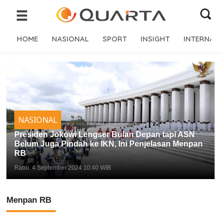
HOME
NASIONAL
SPORT
INSIGHT
INTERNAS
NASIONAL
Presiden Jokowi Lengser Bulan Depan tapi ASN
Belum Juga Pindah ke IKN, Ini Penjelasan Menpan
RB
Rabu, 4 September 2024 10:40 WIB
Menpan RB