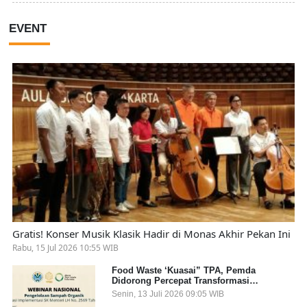
EVENT
Gratis! Konser Musik Klasik Hadir di Monas Akhir Pekan Ini
Rabu, 15 Jul 2026 10:55 WIB
Food Waste ‘Kuasai” TPA, Pemda
Didorong Percepat Transformasi
Pengelolaan Sampah Organik dari Sumber
Senin, 13 Juli 2026 09:05 WIB