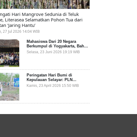
ingati Hari Mangrove Sedunia di Teluk
e, Literasea Selamatkan Pohon Tua dari
tan ‘Jaring Hantu’
n, 27 Jul 2026 14:04 WIB
Mahasiswa Dari 20 Negara
Berkumpul di Yogyakarta, Bahas
Mitigasi Ancaman Kesehatan
Selasa, 23 Juni 2026 19:19 WIB
Global
Peringatan Hari Bumi di
Kepulauan Selayar: PLN
Indonesia Power Gandeng
Kamis, 23 April 2026 15:50 WIB
Pemda dan Komunitas, Giatkan
Restorasi Mangrove