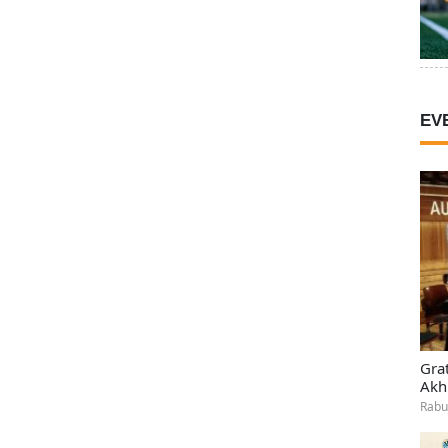
EV
Gra
Akh
Rabu