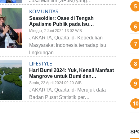
Jasa Maritim (SPJM) yang…
KOMUNITAS
Seasoldier: Oase di Tengah
Apatisme Publik pada Isu
Lingkungan
Minggu, 2 Juni 2024 13:02 WIB
JAKARTA, Quarta.id- Kepedulian
Masyarakat Indonesia terhadap isu
lingkungan…
LIFESTYLE
Hari Bumi 2024: Yuk, Kenali Manfaat
Mangrove untuk Bumi dan
Kehidupan Manusia
Senin, 22 April 2024 09:20 WIB
JAKARTA, Quarta.id- Merujuk data
Badan Pusat Statistik per…
SP