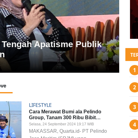
LIFE
Tengah Apatisme Publik
Har
un
TE
Senin, 
ove
LIFESTYLE
Cara Merawat Bumi ala Pelindo
Group, Tanam 300 Ribu Bibit
Mangrove
Selasa, 24 September 2024 19:17 WIB
MAKASSAR, Quarta.id- PT Pelindo