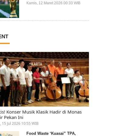
Ikut Piala Dunia 2026
Kamis, 12 Maret 2026 00:33 WIB
ENT
tis! Konser Musik Klasik Hadir di Monas
ir Pekan Ini
, 15 Jul 2026 10:55 WIB
Food Waste ‘Kuasai” TPA,