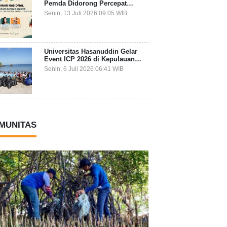
Pemda Didorong Percepat
Transformasi Pengelolaan
Senin, 13 Juli 2026 09:05 WIB
Sampah Organik dari Sumber
Universitas Hasanuddin Gelar
Event ICP 2026 di Kepulauan
Selayar, Mahasiswa dari 27
Senin, 6 Juli 2026 06:41 WIB
Negara Jadi Partisipan
MUNITAS