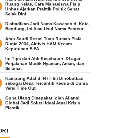
Ruang Kelas, Cara Mahasiswa Fisip
Unhas Ajarkan Praktik Politik Sehat
Sejak Dini
Diabadikan Jadi Nama Kawasan di Kota
Bandung, Ini Asal Usul Nama Pasteur
Arab Saudi Resmi Tuan Rumah Piala
Dunia 2034, Aktivis HAM Kecam
Keputusan FIFA
Ini Tips dari Ahli Kesehatan IDI agar
Perjalanan Mudik Nyaman, Aman, dan
Selamat
Kampung Adat di NTT Ini Dinobatkan
sebagai Desa Tercantik Kedua di Dunia
Versi Time Out
Guna Ulang Disepakati oleh Aliansi
Global Jadi Solusi Ideal Atasi Krisis
Plastik
ORT