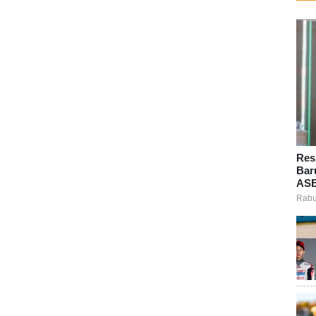
Res
Bar
ASE
Rabu