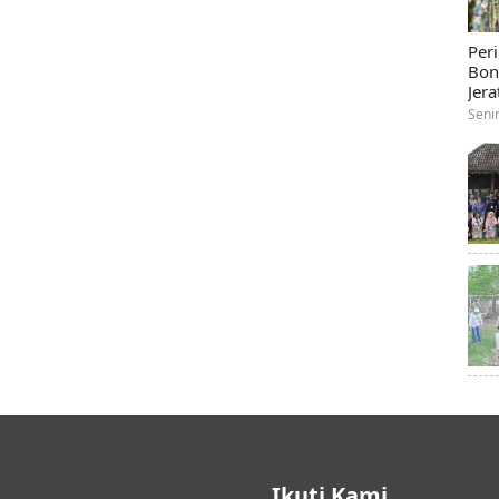
Per
Bon
Jera
Seni
Ikuti Kami