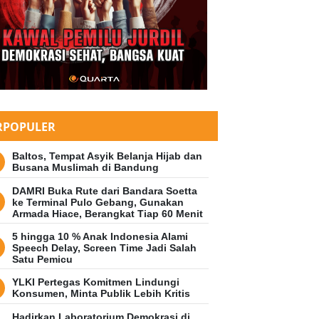
STYLE
i Bumi 2024: Yuk, Kenali Manfaa
tuk Bumi dan Kehidupan Manusia
RPOPULER
22 April 2024 09:20 WIB
Baltos, Tempat Asyik Belanja Hijab dan
Busana Muslimah di Bandung
DAMRI Buka Rute dari Bandara Soetta
ke Terminal Pulo Gebang, Gunakan
Armada Hiace, Berangkat Tiap 60 Menit
5 hingga 10 % Anak Indonesia Alami
Speech Delay, Screen Time Jadi Salah
Satu Pemicu
YLKI Pertegas Komitmen Lindungi
Konsumen, Minta Publik Lebih Kritis
Hadirkan Laboratorium Demokrasi di