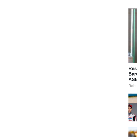
Res
Bar
ASE
Rabu