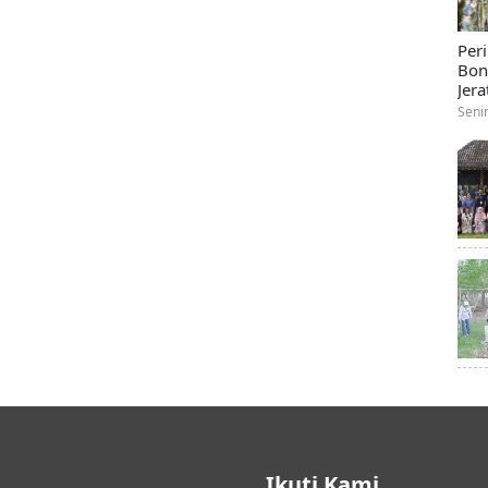
Per
Bon
Jera
Seni
Ikuti Kami