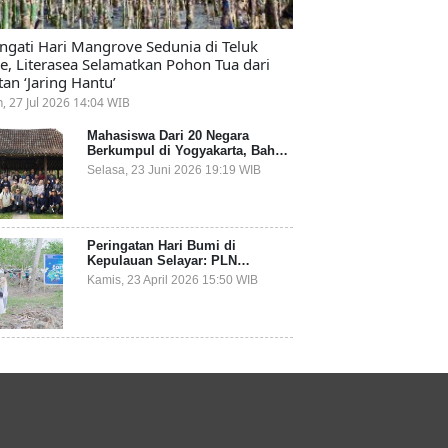
ingati Hari Mangrove Sedunia di Teluk
e, Literasea Selamatkan Pohon Tua dari
tan ‘Jaring Hantu’
n, 27 Jul 2026 14:04 WIB
Mahasiswa Dari 20 Negara
Berkumpul di Yogyakarta, Bahas
Mitigasi Ancaman Kesehatan
Selasa, 23 Juni 2026 19:19 WIB
Global
Peringatan Hari Bumi di
Kepulauan Selayar: PLN
Indonesia Power Gandeng
Kamis, 23 April 2026 15:50 WIB
Pemda dan Komunitas, Giatkan
Restorasi Mangrove