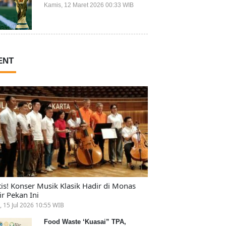
Ikut Piala Dunia 2026
Kamis, 12 Maret 2026 00:33 WIB
ENT
tis! Konser Musik Klasik Hadir di Monas
ir Pekan Ini
, 15 Jul 2026 10:55 WIB
Food Waste ‘Kuasai” TPA,