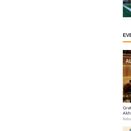
EV
Gra
Akh
Rabu