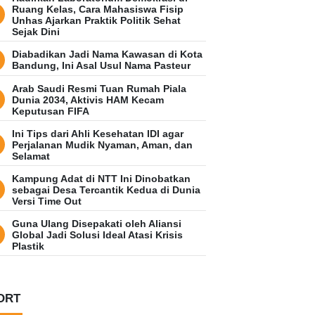
Ruang Kelas, Cara Mahasiswa Fisip
Unhas Ajarkan Praktik Politik Sehat
Sejak Dini
Diabadikan Jadi Nama Kawasan di Kota
Bandung, Ini Asal Usul Nama Pasteur
Arab Saudi Resmi Tuan Rumah Piala
Dunia 2034, Aktivis HAM Kecam
Keputusan FIFA
Ini Tips dari Ahli Kesehatan IDI agar
Perjalanan Mudik Nyaman, Aman, dan
Selamat
Kampung Adat di NTT Ini Dinobatkan
sebagai Desa Tercantik Kedua di Dunia
Versi Time Out
Guna Ulang Disepakati oleh Aliansi
Global Jadi Solusi Ideal Atasi Krisis
Plastik
ORT