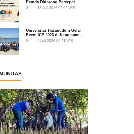
Pemda Didorong Percepat
Transformasi Pengelolaan
Senin, 13 Juli 2026 09:05 WIB
Sampah Organik dari Sumber
Universitas Hasanuddin Gelar
Event ICP 2026 di Kepulauan
Selayar, Mahasiswa dari 27
Senin, 6 Juli 2026 06:41 WIB
Negara Jadi Partisipan
MUNITAS