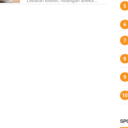
Lebaran Idulfitri, hidangan aneka…
SP