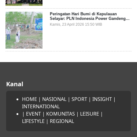
Peringatan Hari Bumi di Kepulauan
Selayar: PLN Indonesia Power Gandeng
Pemda dan Komunitas, Giatkan Restorasi
Kamis, 23 April 2026 15:50 WIB
Mangrove
Kanal
HOME
|
NASIONAL
|
SPORT
|
INSIGHT
|
INTERNATIONAL
|
EVENT
|
KOMUNITAS
|
LEISURE
|
LIFESTYLE
|
REGIONAL