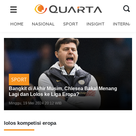
HOME
NASIONAL
SPORT
INSIGHT
INTERNAS
SPORT
Bangkit di Akhir Musim, Chlesea Bakal Menang
Lagi dan Lolos ke Liga Eropa?
Minggu, 19 Mei 2024 20:12 WIB
lolos kompetisi eropa