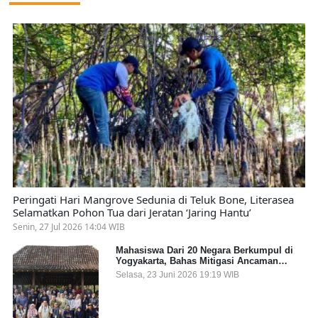
Peringati Hari Mangrove Sedunia di Teluk Bone, Literasea
Selamatkan Pohon Tua dari Jeratan ‘Jaring Hantu’
Senin, 27 Jul 2026 14:04 WIB
Mahasiswa Dari 20 Negara Berkumpul di
Yogyakarta, Bahas Mitigasi Ancaman
Kesehatan Global
Selasa, 23 Juni 2026 19:19 WIB