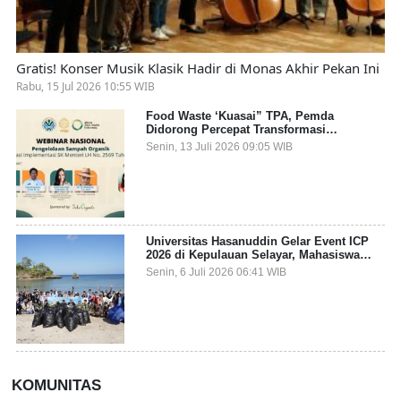
Gratis! Konser Musik Klasik Hadir di Monas Akhir Pekan Ini
Rabu, 15 Jul 2026 10:55 WIB
Food Waste ‘Kuasai” TPA, Pemda
Didorong Percepat Transformasi
Pengelolaan Sampah Organik dari Sumber
Senin, 13 Juli 2026 09:05 WIB
Universitas Hasanuddin Gelar Event ICP
2026 di Kepulauan Selayar, Mahasiswa
dari 27 Negara Jadi Partisipan
Senin, 6 Juli 2026 06:41 WIB
KOMUNITAS