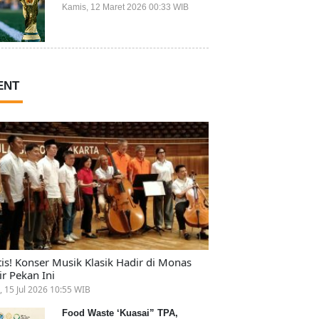
Ikut Piala Dunia 2026
Kamis, 12 Maret 2026 00:33 WIB
ENT
tis! Konser Musik Klasik Hadir di Monas
ir Pekan Ini
, 15 Jul 2026 10:55 WIB
Food Waste ‘Kuasai” TPA,