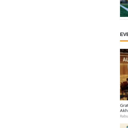
EV
Gra
Akh
Rabu