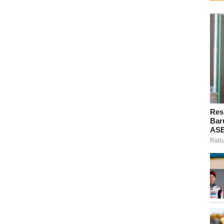
Res
Bar
ASE
Rabu