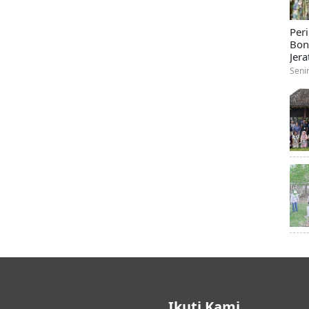
Per
Bon
Jera
Seni
Ikuti Kami