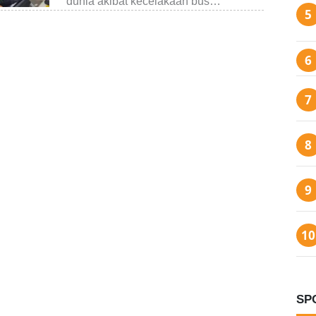
dunia akibat kecelakaan bus…
SP