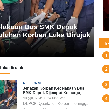
elakaan Bus SMK Depok
uluhan Korban Luka Dirujuk
TE
luka dirujuk
REGIONAL
Jenazah Korban Kecelakaan Bus
SMK Depok Dijemput Keluarga,
Puluhan Korban Luka Dirujuk ke RS
Minggu, 12 Mei 2024 13:25 WIB
Brimob
DEPOK, Quarta.id– Korban meninggal