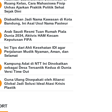
Ruang Kelas, Cara Mahasiswa Fisip
Unhas Ajarkan Praktik Politik Sehat
Sejak Dini
Diabadikan Jadi Nama Kawasan di Kota
Bandung, Ini Asal Usul Nama Pasteur
Arab Saudi Resmi Tuan Rumah Piala
Dunia 2034, Aktivis HAM Kecam
Keputusan FIFA
Ini Tips dari Ahli Kesehatan IDI agar
Perjalanan Mudik Nyaman, Aman, dan
Selamat
Kampung Adat di NTT Ini Dinobatkan
sebagai Desa Tercantik Kedua di Dunia
Versi Time Out
Guna Ulang Disepakati oleh Aliansi
Global Jadi Solusi Ideal Atasi Krisis
Plastik
ORT