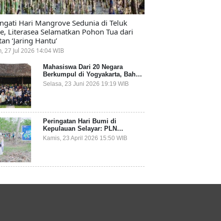
ingati Hari Mangrove Sedunia di Teluk
e, Literasea Selamatkan Pohon Tua dari
tan ‘Jaring Hantu’
n, 27 Jul 2026 14:04 WIB
Mahasiswa Dari 20 Negara
Berkumpul di Yogyakarta, Bahas
Mitigasi Ancaman Kesehatan
Selasa, 23 Juni 2026 19:19 WIB
Global
Peringatan Hari Bumi di
Kepulauan Selayar: PLN
Indonesia Power Gandeng
Kamis, 23 April 2026 15:50 WIB
Pemda dan Komunitas, Giatkan
Restorasi Mangrove