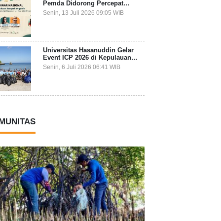
Pemda Didorong Percepat
Transformasi Pengelolaan
Senin, 13 Juli 2026 09:05 WIB
Sampah Organik dari Sumber
Universitas Hasanuddin Gelar
Event ICP 2026 di Kepulauan
Selayar, Mahasiswa dari 27
Senin, 6 Juli 2026 06:41 WIB
Negara Jadi Partisipan
MUNITAS