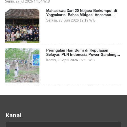
Senin, 27 Jul 2026 14:04 WIB
Mahasiswa Dari 20 Negara Berkumpul di
Yogyakarta, Bahas Mitigasi Ancaman
Kesehatan Global
Selasa, 23 Juni 2026 19:19 WIB
Peringatan Hari Bumi di Kepulauan
Selayar: PLN Indonesia Power Gandeng
Pemda dan Komunitas, Giatkan Restorasi
Kamis, 23 April 2026 15:50 WIB
Mangrove
Kanal