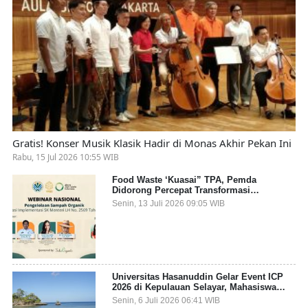
Gratis! Konser Musik Klasik Hadir di Monas Akhir Pekan Ini
Rabu, 15 Jul 2026 10:55 WIB
Food Waste ‘Kuasai” TPA, Pemda
Didorong Percepat Transformasi
Pengelolaan Sampah Organik dari Sumber
Senin, 13 Juli 2026 09:05 WIB
Universitas Hasanuddin Gelar Event ICP
2026 di Kepulauan Selayar, Mahasiswa
dari 27 Negara Jadi Partisipan
Senin, 6 Juli 2026 06:41 WIB