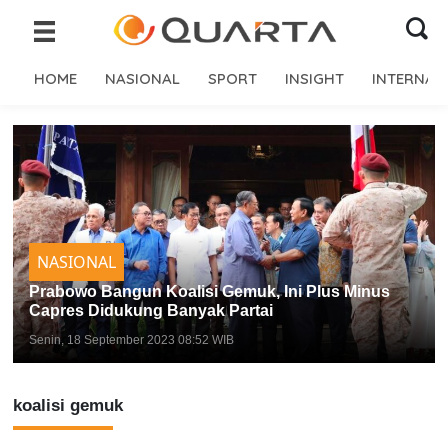
HOME
NASIONAL
SPORT
INSIGHT
INTERNAS
NASIONAL
Prabowo Bangun Koalisi Gemuk, Ini Plus Minus
Capres Didukung Banyak Partai
Senin, 18 September 2023 08:52 WIB
koalisi gemuk