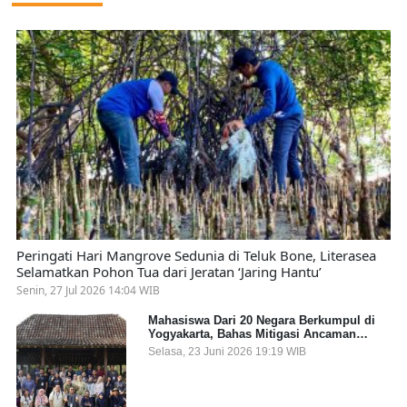
Peringati Hari Mangrove Sedunia di Teluk Bone, Literasea
Selamatkan Pohon Tua dari Jeratan ‘Jaring Hantu’
Senin, 27 Jul 2026 14:04 WIB
Mahasiswa Dari 20 Negara Berkumpul di
Yogyakarta, Bahas Mitigasi Ancaman
Kesehatan Global
Selasa, 23 Juni 2026 19:19 WIB