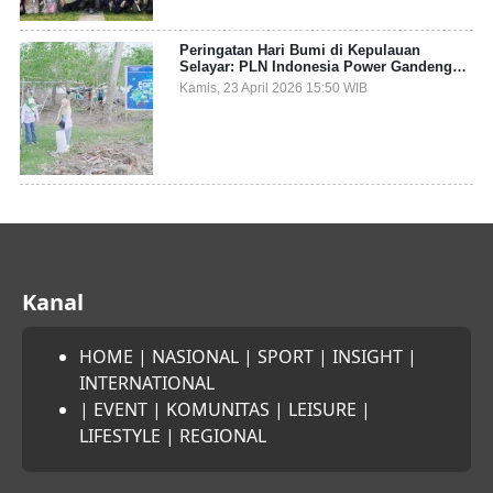
Peringatan Hari Bumi di Kepulauan
Selayar: PLN Indonesia Power Gandeng
Pemda dan Komunitas, Giatkan Restorasi
Kamis, 23 April 2026 15:50 WIB
Mangrove
Kanal
HOME
|
NASIONAL
|
SPORT
|
INSIGHT
|
INTERNATIONAL
|
EVENT
|
KOMUNITAS
|
LEISURE
|
LIFESTYLE
|
REGIONAL