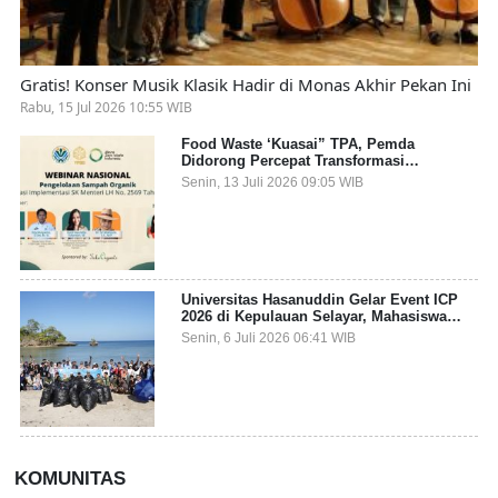
Gratis! Konser Musik Klasik Hadir di Monas Akhir Pekan Ini
Rabu, 15 Jul 2026 10:55 WIB
Food Waste ‘Kuasai” TPA, Pemda
Didorong Percepat Transformasi
Pengelolaan Sampah Organik dari Sumber
Senin, 13 Juli 2026 09:05 WIB
Universitas Hasanuddin Gelar Event ICP
2026 di Kepulauan Selayar, Mahasiswa
dari 27 Negara Jadi Partisipan
Senin, 6 Juli 2026 06:41 WIB
KOMUNITAS