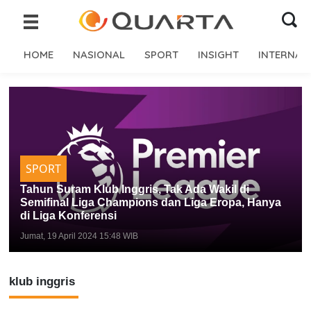
HOME
NASIONAL
SPORT
INSIGHT
INTERNAS
SPORT
Tahun Suram Klub Inggris, Tak Ada Wakil di
Semifinal Liga Champions dan Liga Eropa, Hanya
di Liga Konferensi
Jumat, 19 April 2024 15:48 WIB
klub inggris