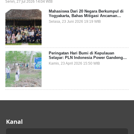
Senin, 27 Jul 2026 14:04 WIB
Mahasiswa Dari 20 Negara Berkumpul di
Yogyakarta, Bahas Mitigasi Ancaman
Kesehatan Global
Selasa, 23 Juni 2026 19:19 WIB
Peringatan Hari Bumi di Kepulauan
Selayar: PLN Indonesia Power Gandeng
Pemda dan Komunitas, Giatkan Restorasi
Kamis, 23 April 2026 15:50 WIB
Mangrove
Kanal