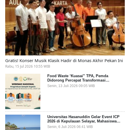
Gratis! Konser Musik Klasik Hadir di Monas Akhir Pekan Ini
Rabu, 15 Jul 2026 10:55 WIB
Food Waste ‘Kuasai” TPA, Pemda
Didorong Percepat Transformasi
Pengelolaan Sampah Organik dari Sumber
Senin, 13 Juli 2026 09:05 WIB
Universitas Hasanuddin Gelar Event ICP
2026 di Kepulauan Selayar, Mahasiswa
dari 27 Negara Jadi Partisipan
Senin, 6 Juli 2026 06:41 WIB