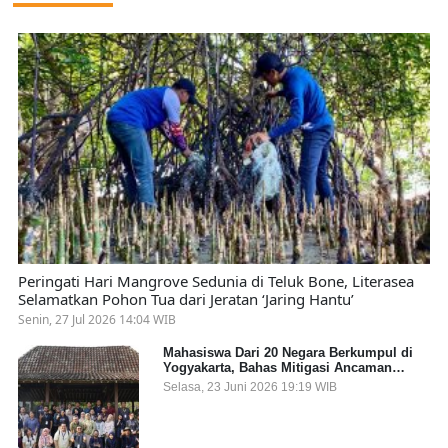
Peringati Hari Mangrove Sedunia di Teluk Bone, Literasea
Selamatkan Pohon Tua dari Jeratan ‘Jaring Hantu’
Senin, 27 Jul 2026 14:04 WIB
Mahasiswa Dari 20 Negara Berkumpul di
Yogyakarta, Bahas Mitigasi Ancaman
Kesehatan Global
Selasa, 23 Juni 2026 19:19 WIB