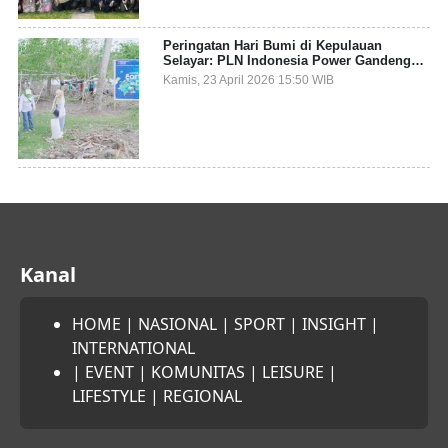
Peringatan Hari Bumi di Kepulauan
Selayar: PLN Indonesia Power Gandeng
Pemda dan Komunitas, Giatkan Restorasi
Kamis, 23 April 2026 15:50 WIB
Mangrove
Kanal
HOME
|
NASIONAL
|
SPORT
|
INSIGHT
|
INTERNATIONAL
|
EVENT
|
KOMUNITAS
|
LEISURE
|
LIFESTYLE
|
REGIONAL