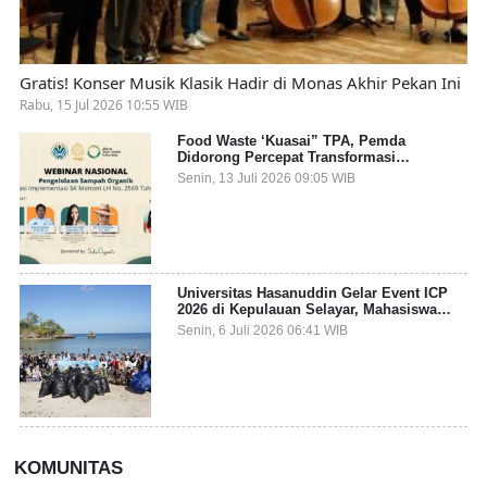
Gratis! Konser Musik Klasik Hadir di Monas Akhir Pekan Ini
Rabu, 15 Jul 2026 10:55 WIB
Food Waste ‘Kuasai” TPA, Pemda
Didorong Percepat Transformasi
Pengelolaan Sampah Organik dari Sumber
Senin, 13 Juli 2026 09:05 WIB
Universitas Hasanuddin Gelar Event ICP
2026 di Kepulauan Selayar, Mahasiswa
dari 27 Negara Jadi Partisipan
Senin, 6 Juli 2026 06:41 WIB
KOMUNITAS