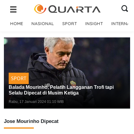
HOME
NASIONAL
SPORT
INSIGHT
INTERNAS
SPORT
Balada Mourinho, Pelatih Langganan Trofi tapi
Selalu Dipecat di Musim Ketiga
Rabu, 17 Januari 2024 01:10 WIB
Jose Mourinho Dipecat