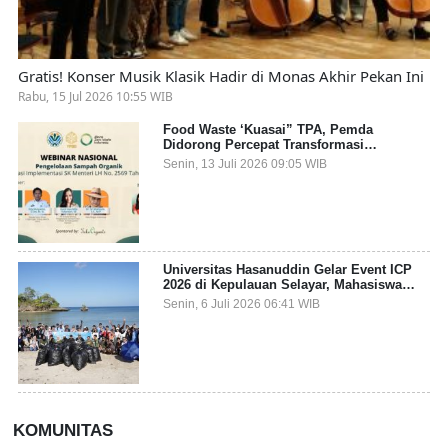
Gratis! Konser Musik Klasik Hadir di Monas Akhir Pekan Ini
Rabu, 15 Jul 2026 10:55 WIB
Food Waste ‘Kuasai” TPA, Pemda
Didorong Percepat Transformasi
Pengelolaan Sampah Organik dari Sumber
Senin, 13 Juli 2026 09:05 WIB
Universitas Hasanuddin Gelar Event ICP
2026 di Kepulauan Selayar, Mahasiswa
dari 27 Negara Jadi Partisipan
Senin, 6 Juli 2026 06:41 WIB
KOMUNITAS