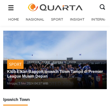
HOME
NASIONAL
SPORT
INSIGHT
INTERNAS
SPORT
Klub Elkan Baggott Ipswich Town Tampil di Premier
League Musim Depan
Minggu, 5 Mei 2024 04:37 WIB
Ipswich Town