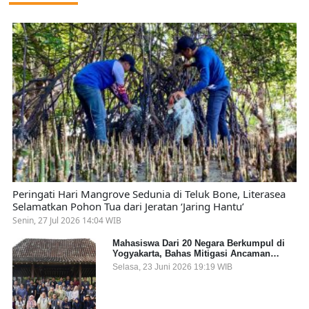
Peringati Hari Mangrove Sedunia di Teluk Bone, Literasea
Selamatkan Pohon Tua dari Jeratan ‘Jaring Hantu’
Senin, 27 Jul 2026 14:04 WIB
Mahasiswa Dari 20 Negara Berkumpul di
Yogyakarta, Bahas Mitigasi Ancaman
Kesehatan Global
Selasa, 23 Juni 2026 19:19 WIB