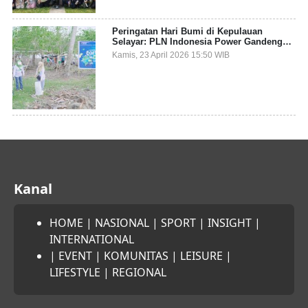
Peringatan Hari Bumi di Kepulauan
Selayar: PLN Indonesia Power Gandeng
Pemda dan Komunitas, Giatkan Restorasi
Kamis, 23 April 2026 15:50 WIB
Mangrove
Kanal
HOME
|
NASIONAL
|
SPORT
|
INSIGHT
|
INTERNATIONAL
|
EVENT
|
KOMUNITAS
|
LEISURE
|
LIFESTYLE
|
REGIONAL