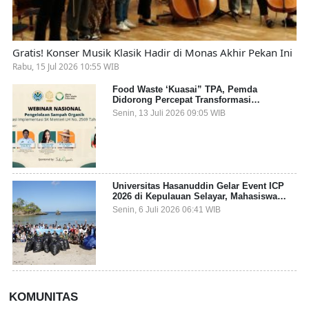
Gratis! Konser Musik Klasik Hadir di Monas Akhir Pekan Ini
Rabu, 15 Jul 2026 10:55 WIB
Food Waste ‘Kuasai” TPA, Pemda
Didorong Percepat Transformasi
Pengelolaan Sampah Organik dari Sumber
Senin, 13 Juli 2026 09:05 WIB
Universitas Hasanuddin Gelar Event ICP
2026 di Kepulauan Selayar, Mahasiswa
dari 27 Negara Jadi Partisipan
Senin, 6 Juli 2026 06:41 WIB
KOMUNITAS