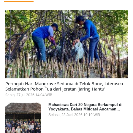
Peringati Hari Mangrove Sedunia di Teluk Bone, Literasea
Selamatkan Pohon Tua dari Jeratan ‘Jaring Hantu’
Senin, 27 Jul 2026 14:04 WIB
Mahasiswa Dari 20 Negara Berkumpul di
Yogyakarta, Bahas Mitigasi Ancaman
Kesehatan Global
Selasa, 23 Juni 2026 19:19 WIB