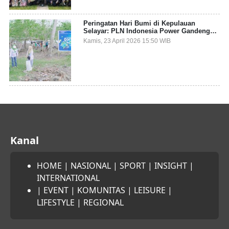
Peringatan Hari Bumi di Kepulauan
Selayar: PLN Indonesia Power Gandeng
Pemda dan Komunitas, Giatkan Restorasi
Kamis, 23 April 2026 15:50 WIB
Mangrove
Kanal
HOME
|
NASIONAL
|
SPORT
|
INSIGHT
|
INTERNATIONAL
|
EVENT
|
KOMUNITAS
|
LEISURE
|
LIFESTYLE
|
REGIONAL