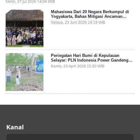
Senin, 27 Jul 2026 14:04 WIB
Mahasiswa Dari 20 Negara Berkumpul di
Yogyakarta, Bahas Mitigasi Ancaman
Kesehatan Global
Selasa, 23 Juni 2026 19:19 WIB
Peringatan Hari Bumi di Kepulauan
Selayar: PLN Indonesia Power Gandeng
Pemda dan Komunitas, Giatkan Restorasi
Kamis, 23 April 2026 15:50 WIB
Mangrove
Kanal