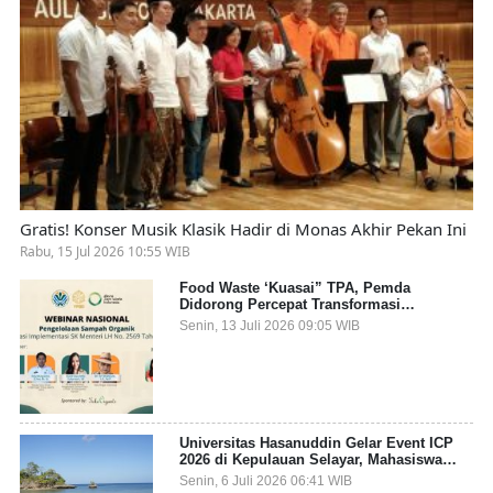
Gratis! Konser Musik Klasik Hadir di Monas Akhir Pekan Ini
Rabu, 15 Jul 2026 10:55 WIB
Food Waste ‘Kuasai” TPA, Pemda
Didorong Percepat Transformasi
Pengelolaan Sampah Organik dari Sumber
Senin, 13 Juli 2026 09:05 WIB
Universitas Hasanuddin Gelar Event ICP
2026 di Kepulauan Selayar, Mahasiswa
dari 27 Negara Jadi Partisipan
Senin, 6 Juli 2026 06:41 WIB