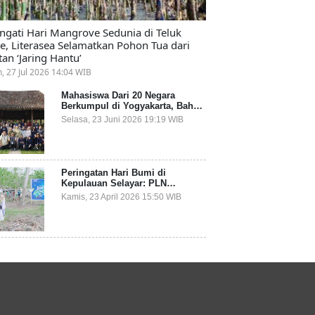
ingati Hari Mangrove Sedunia di Teluk
e, Literasea Selamatkan Pohon Tua dari
tan ‘Jaring Hantu’
n, 27 Jul 2026 14:04 WIB
Mahasiswa Dari 20 Negara
Berkumpul di Yogyakarta, Bahas
Mitigasi Ancaman Kesehatan
Selasa, 23 Juni 2026 19:19 WIB
Global
Peringatan Hari Bumi di
Kepulauan Selayar: PLN
Indonesia Power Gandeng
Kamis, 23 April 2026 15:50 WIB
Pemda dan Komunitas, Giatkan
Restorasi Mangrove