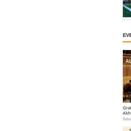
EV
Gra
Akh
Rabu