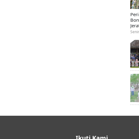
Per
Bon
Jera
Seni
Ikuti Kami