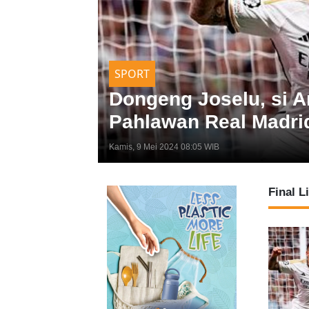
SPORT
adi
Dortmund vs Real Mad
Champions!
Kamis, 9 Mei 2024 05:53 WIB
Final 