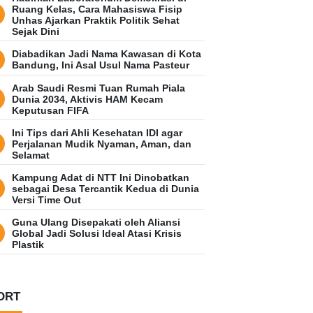
Ruang Kelas, Cara Mahasiswa Fisip
Unhas Ajarkan Praktik Politik Sehat
Sejak Dini
Diabadikan Jadi Nama Kawasan di Kota
Bandung, Ini Asal Usul Nama Pasteur
Arab Saudi Resmi Tuan Rumah Piala
Dunia 2034, Aktivis HAM Kecam
Keputusan FIFA
Ini Tips dari Ahli Kesehatan IDI agar
Perjalanan Mudik Nyaman, Aman, dan
Selamat
Kampung Adat di NTT Ini Dinobatkan
sebagai Desa Tercantik Kedua di Dunia
Versi Time Out
Guna Ulang Disepakati oleh Aliansi
Global Jadi Solusi Ideal Atasi Krisis
Plastik
ORT