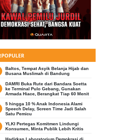
RT
geng Joselu, si Anak Hilang yan
hlawan Real Madrid
RPOPULER
9 Mei 2024 08:05 WIB
Baltos, Tempat Asyik Belanja Hijab dan
Busana Muslimah di Bandung
DAMRI Buka Rute dari Bandara Soetta
ke Terminal Pulo Gebang, Gunakan
Armada Hiace, Berangkat Tiap 60 Menit
5 hingga 10 % Anak Indonesia Alami
Speech Delay, Screen Time Jadi Salah
Satu Pemicu
YLKI Pertegas Komitmen Lindungi
Konsumen, Minta Publik Lebih Kritis
Hadirkan Laboratorium Demokrasi di