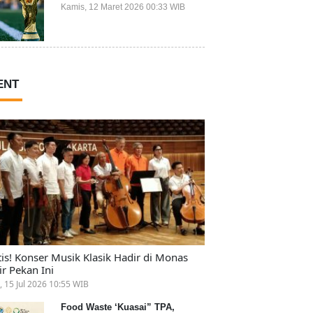
Ikut Piala Dunia 2026
Kamis, 12 Maret 2026 00:33 WIB
ENT
tis! Konser Musik Klasik Hadir di Monas
ir Pekan Ini
, 15 Jul 2026 10:55 WIB
Food Waste ‘Kuasai” TPA,