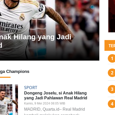
SPO
rid di Final Liga
Don
Pa
TE
Kamis, 
Liga Champions
SPORT
Dongeng Joselu, si Anak Hilang
yang Jadi Pahlawan Real Madrid
Kamis, 9 Mei 2024 08:05 WIB
MADRID, Quarta.id– Real Madrid