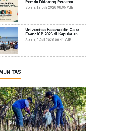
Pemda Didorong Percepat
Transformasi Pengelolaan
Senin, 13 Juli 2026 09:05 WIB
Sampah Organik dari Sumber
Universitas Hasanuddin Gelar
Event ICP 2026 di Kepulauan
Selayar, Mahasiswa dari 27
Senin, 6 Juli 2026 06:41 WIB
Negara Jadi Partisipan
MUNITAS