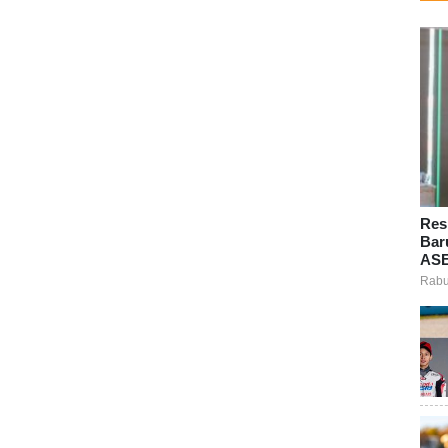
Res
Bar
ASE
Rabu