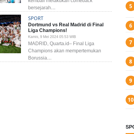
kembali melakukan comeback
bersejarah…
SPORT
Dortmund vs Real Madrid di Final
Liga Champions!
Kamis, 9 Mei 2024 05:53 WIB
MADRID, Quarta.id– Final Liga
Champions akan mempertemukan
Borussia…
SP