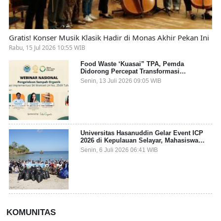
Gratis! Konser Musik Klasik Hadir di Monas Akhir Pekan Ini
Rabu, 15 Jul 2026 10:55 WIB
Food Waste ‘Kuasai” TPA, Pemda
Didorong Percepat Transformasi
Pengelolaan Sampah Organik dari Sumber
Senin, 13 Juli 2026 09:05 WIB
Universitas Hasanuddin Gelar Event ICP
2026 di Kepulauan Selayar, Mahasiswa
dari 27 Negara Jadi Partisipan
Senin, 6 Juli 2026 06:41 WIB
KOMUNITAS