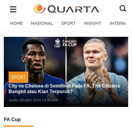
HOME
NASIONAL
SPORT
INSIGHT
INTERNAS
SPORT
City vs Chelsea di Semifinal Piala FA, The Citizens
Bangkit atau Kian Terpuruk?
Sabtu, 20 April 2024 14:34 WIB
FA Cup