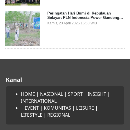
Peringatan Hari Bumi di Kepulauan
Selayar: PLN Indonesia Power Gandeng
Pemda dan Komunitas, Giatkan Restorasi
Kamis, 23 April 2026 15:50 WIB
Mangrove
Kanal
HOME
|
NASIONAL
|
SPORT
|
INSIGHT
|
INTERNATIONAL
|
EVENT
|
KOMUNITAS
|
LEISURE
|
LIFESTYLE
|
REGIONAL