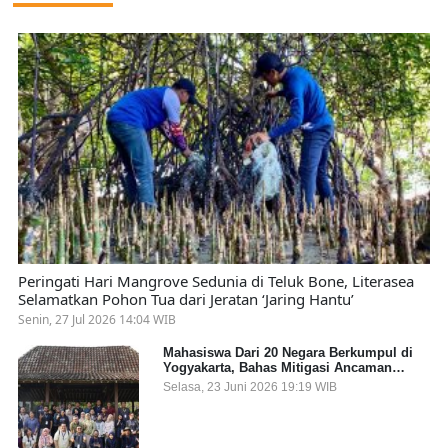
Peringati Hari Mangrove Sedunia di Teluk Bone, Literasea
Selamatkan Pohon Tua dari Jeratan ‘Jaring Hantu’
Senin, 27 Jul 2026 14:04 WIB
Mahasiswa Dari 20 Negara Berkumpul di
Yogyakarta, Bahas Mitigasi Ancaman
Kesehatan Global
Selasa, 23 Juni 2026 19:19 WIB