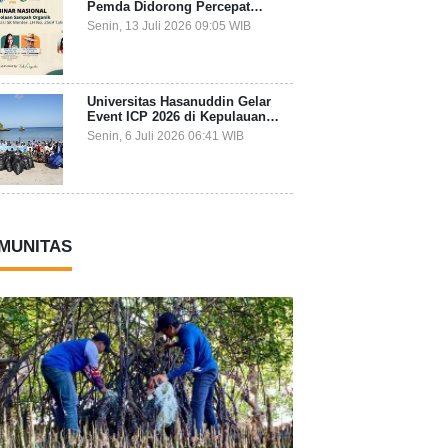
Pemda Didorong Percepat
Transformasi Pengelolaan
Senin, 13 Juli 2026 09:05 WIB
Sampah Organik dari Sumber
Universitas Hasanuddin Gelar
Event ICP 2026 di Kepulauan
Selayar, Mahasiswa dari 27
Senin, 6 Juli 2026 06:41 WIB
Negara Jadi Partisipan
MUNITAS