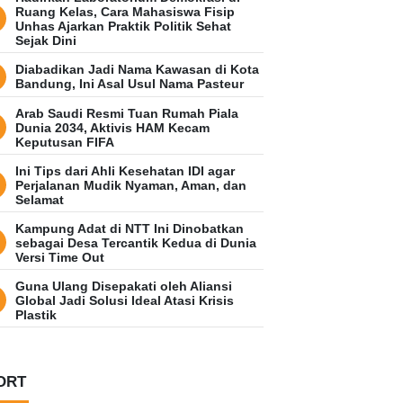
Ruang Kelas, Cara Mahasiswa Fisip
Unhas Ajarkan Praktik Politik Sehat
Sejak Dini
Diabadikan Jadi Nama Kawasan di Kota
Bandung, Ini Asal Usul Nama Pasteur
Arab Saudi Resmi Tuan Rumah Piala
Dunia 2034, Aktivis HAM Kecam
Keputusan FIFA
Ini Tips dari Ahli Kesehatan IDI agar
Perjalanan Mudik Nyaman, Aman, dan
Selamat
Kampung Adat di NTT Ini Dinobatkan
sebagai Desa Tercantik Kedua di Dunia
Versi Time Out
Guna Ulang Disepakati oleh Aliansi
Global Jadi Solusi Ideal Atasi Krisis
Plastik
ORT