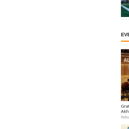
EV
Gra
Akh
Rabu