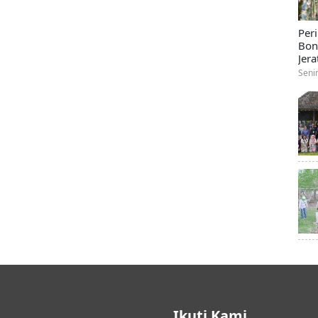
Per
Bon
Jera
Seni
Ikuti Kami