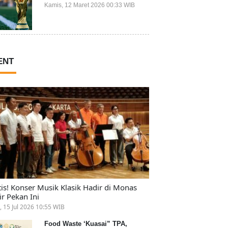
Ikut Piala Dunia 2026
Kamis, 12 Maret 2026 00:33 WIB
ENT
tis! Konser Musik Klasik Hadir di Monas
ir Pekan Ini
, 15 Jul 2026 10:55 WIB
Food Waste ‘Kuasai” TPA,