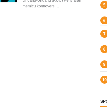
Undang-Undang (RUU) Penyiaran
memicu kontroversi…
SP