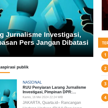
 Jurnalisme Investigasi,
asan Pers Jangan Dibatasi
TE
aspirasi publik
NASIONAL
RUU Penyiaran Larang Jurnalisme
Investigasi, Pimpinan DPR:
Kebebasan Pers Jangan Dibatasi
Kamis, 16 Mei 2024 22:24 WIB
JAKARTA, Quarta.id– Rancangan