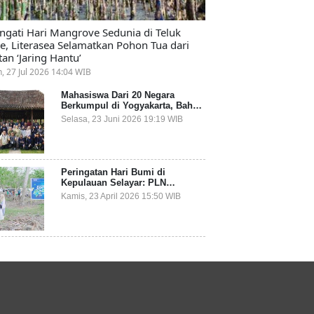
ingati Hari Mangrove Sedunia di Teluk
e, Literasea Selamatkan Pohon Tua dari
tan ‘Jaring Hantu’
n, 27 Jul 2026 14:04 WIB
Mahasiswa Dari 20 Negara
Berkumpul di Yogyakarta, Bahas
Mitigasi Ancaman Kesehatan
Selasa, 23 Juni 2026 19:19 WIB
Global
Peringatan Hari Bumi di
Kepulauan Selayar: PLN
Indonesia Power Gandeng
Kamis, 23 April 2026 15:50 WIB
Pemda dan Komunitas, Giatkan
Restorasi Mangrove