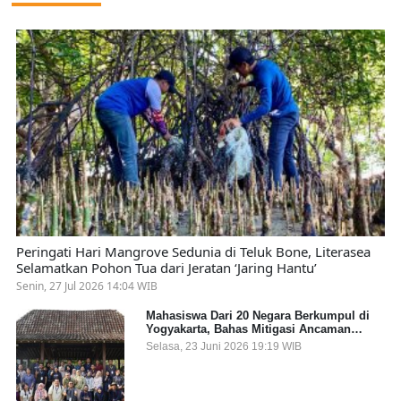
Peringati Hari Mangrove Sedunia di Teluk Bone, Literasea
Selamatkan Pohon Tua dari Jeratan ‘Jaring Hantu’
Senin, 27 Jul 2026 14:04 WIB
Mahasiswa Dari 20 Negara Berkumpul di
Yogyakarta, Bahas Mitigasi Ancaman
Kesehatan Global
Selasa, 23 Juni 2026 19:19 WIB