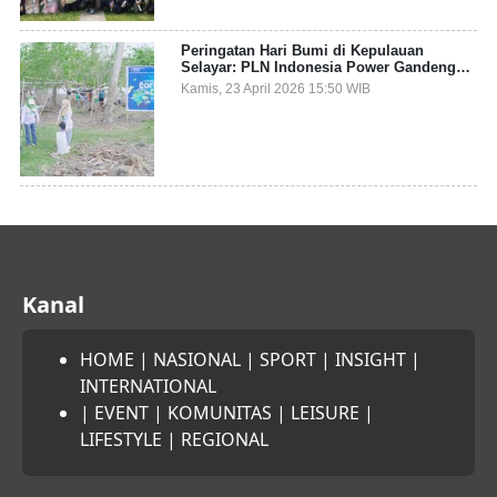
Peringatan Hari Bumi di Kepulauan
Selayar: PLN Indonesia Power Gandeng
Pemda dan Komunitas, Giatkan Restorasi
Kamis, 23 April 2026 15:50 WIB
Mangrove
Kanal
HOME
|
NASIONAL
|
SPORT
|
INSIGHT
|
INTERNATIONAL
|
EVENT
|
KOMUNITAS
|
LEISURE
|
LIFESTYLE
|
REGIONAL