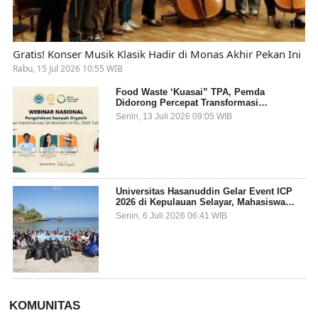
Gratis! Konser Musik Klasik Hadir di Monas Akhir Pekan Ini
Rabu, 15 Jul 2026 10:55 WIB
Food Waste ‘Kuasai” TPA, Pemda
Didorong Percepat Transformasi
Pengelolaan Sampah Organik dari Sumber
Senin, 13 Juli 2026 09:05 WIB
Universitas Hasanuddin Gelar Event ICP
2026 di Kepulauan Selayar, Mahasiswa
dari 27 Negara Jadi Partisipan
Senin, 6 Juli 2026 06:41 WIB
KOMUNITAS