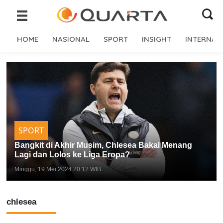
HOME
NASIONAL
SPORT
INSIGHT
INTERNAS
SPORT
Bangkit di Akhir Musim, Chlesea Bakal Menang
Lagi dan Lolos ke Liga Eropa?
Minggu, 19 Mei 2024 20:12 WIB
chlesea