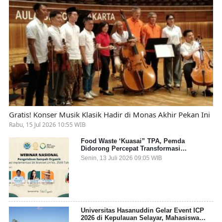
Gratis! Konser Musik Klasik Hadir di Monas Akhir Pekan Ini
Rabu, 15 Jul 2026 10:55 WIB
Food Waste ‘Kuasai” TPA, Pemda
Didorong Percepat Transformasi
Pengelolaan Sampah Organik dari Sumber
Senin, 13 Juli 2026 09:05 WIB
Universitas Hasanuddin Gelar Event ICP
2026 di Kepulauan Selayar, Mahasiswa