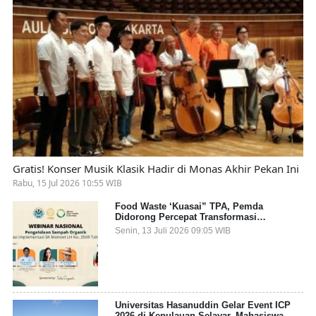
Gratis! Konser Musik Klasik Hadir di Monas Akhir Pekan Ini
Rabu, 15 Jul 2026 10:55 WIB
Food Waste ‘Kuasai” TPA, Pemda
Didorong Percepat Transformasi
Pengelolaan Sampah Organik dari Sumber
Senin, 13 Juli 2026 09:05 WIB
Universitas Hasanuddin Gelar Event ICP
2026 di Kepulauan Selayar, Mahasiswa