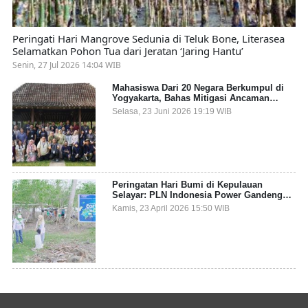
Peringati Hari Mangrove Sedunia di Teluk Bone, Literasea
Selamatkan Pohon Tua dari Jeratan ‘Jaring Hantu’
Senin, 27 Jul 2026 14:04 WIB
Mahasiswa Dari 20 Negara Berkumpul di
Yogyakarta, Bahas Mitigasi Ancaman
Kesehatan Global
Selasa, 23 Juni 2026 19:19 WIB
Peringatan Hari Bumi di Kepulauan
Selayar: PLN Indonesia Power Gandeng
Pemda dan Komunitas, Giatkan Restorasi
Kamis, 23 April 2026 15:50 WIB
Mangrove