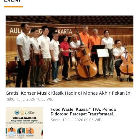
Gratis! Konser Musik Klasik Hadir di Monas Akhir Pekan Ini
Rabu, 15 Jul 2026 10:55 WIB
Food Waste ‘Kuasai” TPA, Pemda
Didorong Percepat Transformasi
Pengelolaan Sampah Organik dari Sumber
Senin, 13 Juli 2026 09:05 WIB