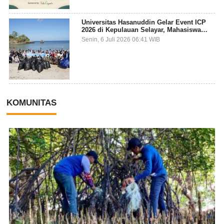
Universitas Hasanuddin Gelar Event ICP
2026 di Kepulauan Selayar, Mahasiswa
dari 27 Negara Jadi Partisipan
Senin, 6 Juli 2026 06:41 WIB
KOMUNITAS