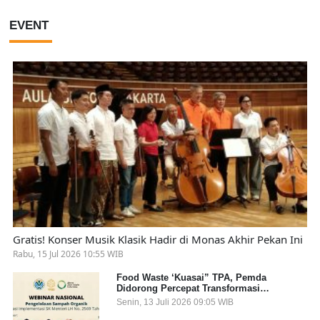
EVENT
Gratis! Konser Musik Klasik Hadir di Monas Akhir Pekan Ini
Rabu, 15 Jul 2026 10:55 WIB
Food Waste ‘Kuasai” TPA, Pemda
Didorong Percepat Transformasi
Pengelolaan Sampah Organik dari Sumber
Senin, 13 Juli 2026 09:05 WIB